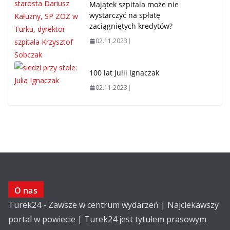
Majątek szpitala może nie
wystarczyć na spłatę
zaciągniętych kredytów?
02.11.2023
100 lat Julii Ignaczak
02.11.2023
O nas
Turek24 - Zawsze w centrum wydarzeń | Najciekawszy
portal w powiecie | Turek24 jest tytułem prasowym