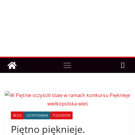
BLOG
GOSPODARKA
TULISZKÓW
Piętno pięknieje.