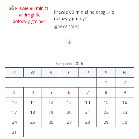
Prawie 80 mln zł na drogi. Ile
dołożyły gminy?
06.08.2026
Szkoła we Władysławowie przechodzi modernizację
06.08.2026
sierpień 2026
Prawie 20 tys. zł dla dyrektora szpitala. Podwyżka
P
W
Ś
C
P
S
N
mimo finansowych problemów
1
2
04.08.2026
3
4
5
6
7
8
9
10
11
12
Brylant dla Turku? 255. miejsce
13
14
15
16
trudno uznać za sukces
17
18
19
20
21
22
23
07.08.2026
24
25
26
27
28
29
30
31