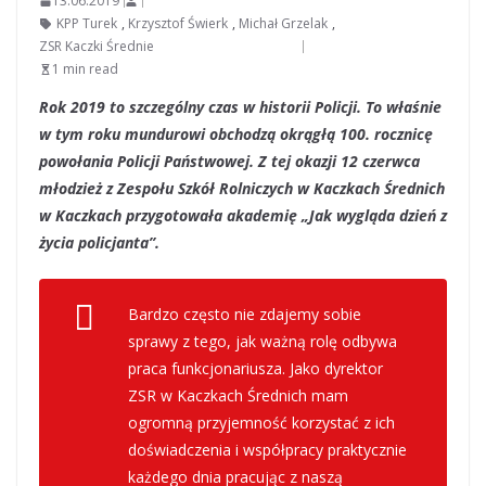
13.06.2019
KPP Turek
,
Krzysztof Świerk
,
Michał Grzelak
,
ZSR Kaczki Średnie
1 min read
Rok 2019 to szczególny czas w historii Policji. To właśnie
w tym roku mundurowi obchodzą okrągłą 100. rocznicę
powołania Policji Państwowej. Z tej okazji 12 czerwca
młodzież z Zespołu Szkół Rolniczych w Kaczkach Średnich
w Kaczkach przygotowała akademię „Jak wygląda dzień z
życia policjanta”.
Bardzo często nie zdajemy sobie
sprawy z tego, jak ważną rolę odbywa
praca funkcjonariusza. Jako dyrektor
ZSR w Kaczkach Średnich mam
ogromną przyjemność korzystać z ich
doświadczenia i współpracy praktycznie
każdego dnia pracując z naszą