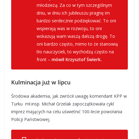
młodzieżą. Za co w tym szczególnym
dniu, w dniu ich jubileuszu pragnę im
bardzo serdecznie podziękować. To oni
wspierają was w rozwoju, to oni
wskazują wam waszą dalszą drogę. To
oni bardzo często, mimo to że stanowią
tło nauczycieli, to wychodzą często na
front –
mówił Krzysztof Świerk.
Kulminacja już w lipcu
Środowa akademia, jak zwrócił uwagę komendant KPP w
Turku mł.insp. Michał Grzelak zapoczątkowała cykl
imprez mających na celu uświetnić 100-lecie powołania
Policji Państwowej.