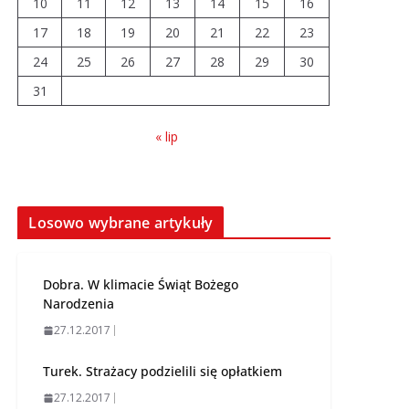
10
11
12
13
14
15
16
17
18
19
20
21
22
23
Prawie 20 tys. zł dla
24
25
26
dyrektora szpitala.
27
28
29
30
Podwyżka mimo
31
finansowych
problemów
« lip
04.08.2026
Brylant dla Turku? 255.
miejsce trudno uznać
Losowo wybrane artykuły
za sukces
07.08.2026
Dobra. W klimacie Świąt Bożego
Narodzenia
27.12.2017
Turek. Strażacy podzielili się opłatkiem
27.12.2017