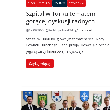
BLOG
M. TUREK
POLITYKA
TEMAT DNIA
Szpital w Turku tematem
gorącej dyskusji radnych
17.09.2025
Redakcja Turek24
1 min read
Szpital w Turku był głównym tematem sesji Rady
Powiatu Tureckiego. Radni przyjęli uchwałę o ocenie
jego sytuacji finansowej, a dyskusja
Czytaj więcej