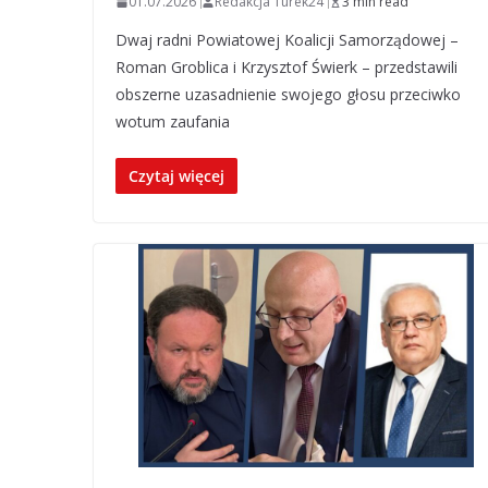
01.07.2026
Redakcja Turek24
3 min read
Dwaj radni Powiatowej Koalicji Samorządowej –
Roman Groblica i Krzysztof Świerk – przedstawili
obszerne uzasadnienie swojego głosu przeciwko
wotum zaufania
Czytaj więcej