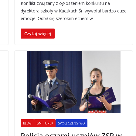
Konflikt związany z ogłoszeniem konkursu na
dyrektora szkoły w Kaczkach Śr. wywołał bardzo duże
emocje. Odbił się szerokim echem w
Czytaj więcej
BLOG
GM. TUREK
SPOŁECZEŃSTWO
Policja oczami uczniów ZSR w