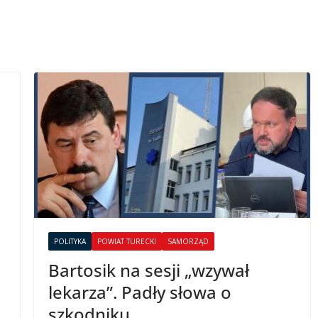
POLITYKA
POWIAT TURECKI
SAMORZĄD
Bartosik na sesji „wzywał
lekarza”. Padły słowa o
szkodniku