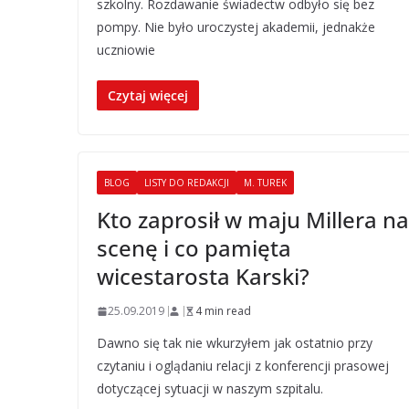
szkolny. Rozdawanie świadectw odbyło się bez
pompy. Nie było uroczystej akademii, jednakże
uczniowie
Czytaj więcej
BLOG
LISTY DO REDAKCJI
M. TUREK
Kto zaprosił w maju Millera na
scenę i co pamięta
wicestarosta Karski?
25.09.2019
4 min read
Dawno się tak nie wkurzyłem jak ostatnio przy
czytaniu i oglądaniu relacji z konferencji prasowej
dotyczącej sytuacji w naszym szpitalu.