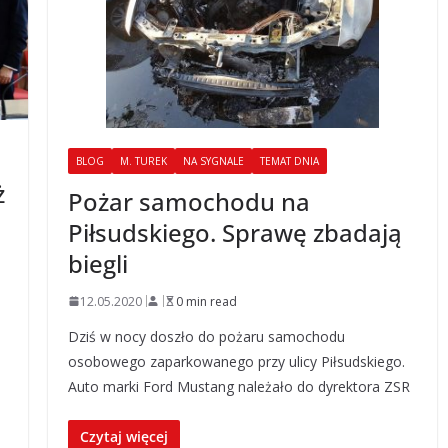
BLOG
M. TUREK
NA SYGNALE
TEMAT DNIA
ż
Pożar samochodu na
Piłsudskiego. Sprawę zbadają
biegli
12.05.2020
0 min read
Dziś w nocy doszło do pożaru samochodu
osobowego zaparkowanego przy ulicy Piłsudskiego.
Auto marki Ford Mustang należało do dyrektora ZSR
Czytaj więcej