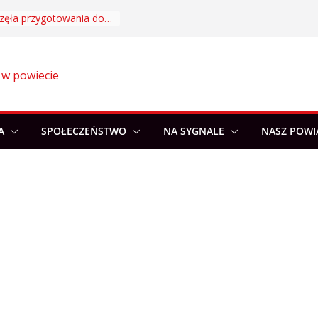
Akademia Sportu rozpoczęła przygotowania do nowego sezonu
 w powiecie
A
SPOŁECZEŃSTWO
NA SYGNALE
NASZ POWI