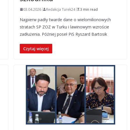
03.04.2026
Redakcja Turek24
3 min read
Najpierw padły twarde dane o wielomilionowych
stratach SP ZOZ w Turku i lawinowym wzroście
zadłużenia. Później poseł PiS Ryszard Bartosik
Czytaj więcej