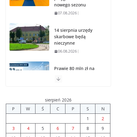
nowego sezonu
07.08.2026
14 sierpnia urzędy
skarbowe będą
nieczynne
06.08.2026
Prawie 80 mln zł na
drogi. Ile dołożyły
gminy?
06.08.2026
sierpień 2026
Szkoła we
P
W
Ś
C
P
S
N
Władysławowie
1
2
przechodzi
modernizację
3
4
5
6
7
8
9
06.08.2026