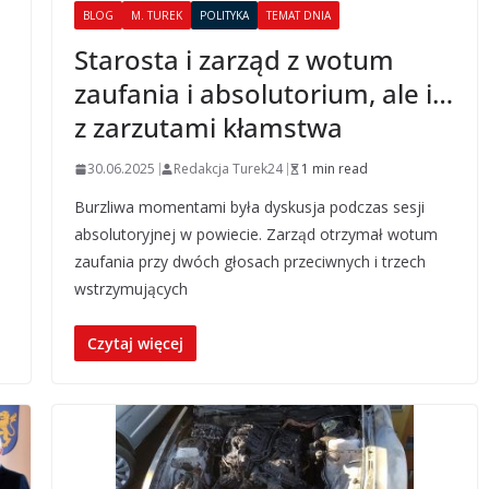
BLOG
M. TUREK
POLITYKA
TEMAT DNIA
Starosta i zarząd z wotum
zaufania i absolutorium, ale i…
z zarzutami kłamstwa
30.06.2025
Redakcja Turek24
1 min read
Burzliwa momentami była dyskusja podczas sesji
absolutoryjnej w powiecie. Zarząd otrzymał wotum
zaufania przy dwóch głosach przeciwnych i trzech
wstrzymujących
Czytaj więcej