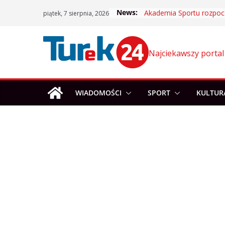
Skip
News:
piątek, 7 sierpnia, 2026
to
content
Najciekawszy portal
WIADOMOŚCI
SPORT
KULTUR