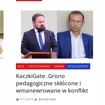
BLOG
LISTY DO REDAKCJI
OŚWIATA
SPOŁECZEŃSTWO
KaczkiGate. Grono
pedagogiczne skłócone i
wmanewrowane w konflikt
19.12.2019
6 min read