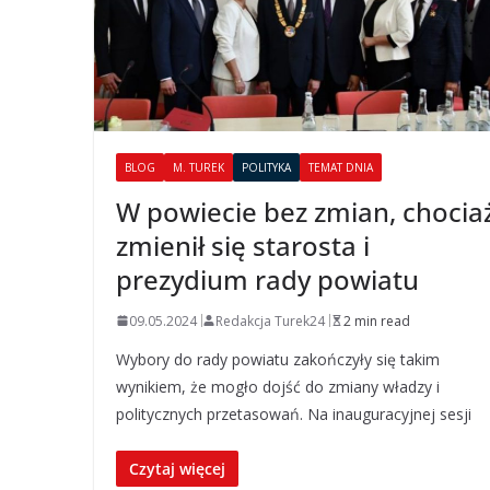
BLOG
M. TUREK
POLITYKA
TEMAT DNIA
W powiecie bez zmian, chocia
zmienił się starosta i
prezydium rady powiatu
09.05.2024
Redakcja Turek24
2 min read
Wybory do rady powiatu zakończyły się takim
wynikiem, że mogło dojść do zmiany władzy i
politycznych przetasowań. Na inauguracyjnej sesji
Czytaj więcej