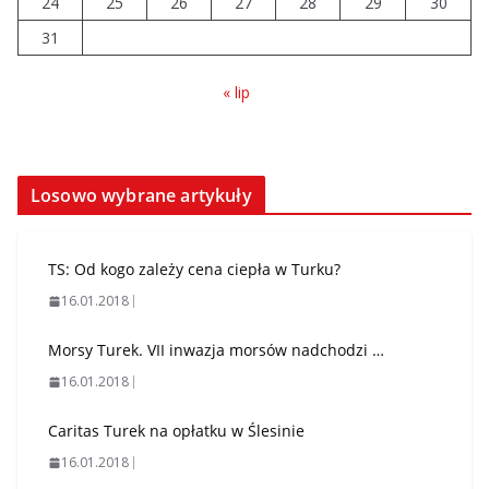
24
25
26
27
28
29
30
31
« lip
Losowo wybrane artykuły
TS: Od kogo zależy cena ciepła w Turku?
16.01.2018
Morsy Turek. VII inwazja morsów nadchodzi …
16.01.2018
Caritas Turek na opłatku w Ślesinie
16.01.2018