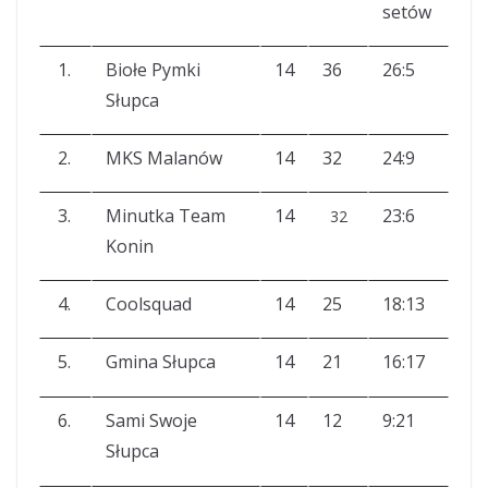
setów
1.
Biołe Pymki
14
36
26:5
Słupca
2.
MKS Malanów
14
32
24:9
3.
Minutka Team
14
23:6
32
Konin
4.
Coolsquad
14
25
18:13
5.
Gmina Słupca
14
21
16:17
6.
Sami Swoje
14
12
9:21
Słupca