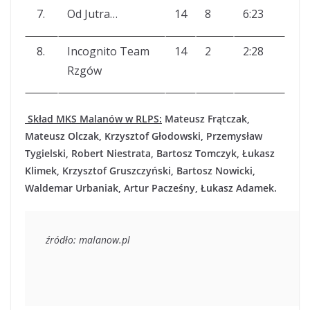
7.
Od Jutra…
14
8
6:23
8.
Incognito Team
14
2
2:28
Rzgów
Skład MKS Malanów w RLPS:
Mateusz Frątczak,
Mateusz Olczak, Krzysztof Głodowski, Przemysław
Tygielski, Robert Niestrata, Bartosz Tomczyk, Łukasz
Klimek, Krzysztof Gruszczyński, Bartosz Nowicki,
Waldemar Urbaniak, Artur Pacześny, Łukasz Adamek.
źródło: malanow.pl