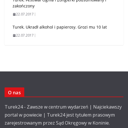
zakończony
22.07.2017
Turek. Ukradł alkohol i papierosy. Grozi mu 10 lat
22.07.2017
O nas
Turek24 - Zawsze w centrum wydarzeń | Najciekawszy
portal w powiecie | Turek24 jest tytułem prasowym
zarejestrowanym przez Sąd Okręgowy w Koninie.