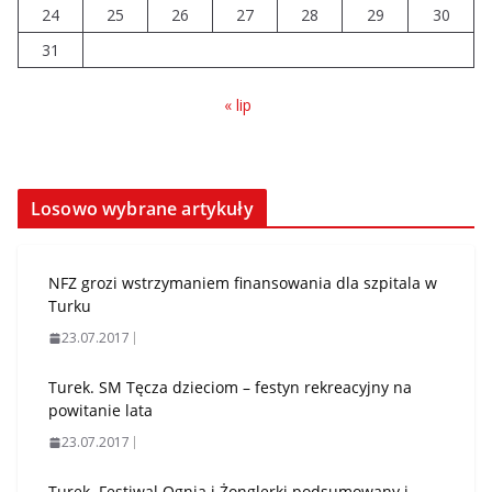
24
25
26
27
28
29
30
31
« lip
Losowo wybrane artykuły
NFZ grozi wstrzymaniem finansowania dla szpitala w
Turku
23.07.2017
Turek. SM Tęcza dzieciom – festyn rekreacyjny na
powitanie lata
23.07.2017
Turek. Festiwal Ognia i Żonglerki podsumowany i