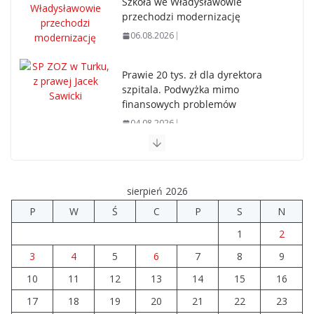
Szkoła we Władysławowie
przechodzi modernizację
06.08.2026
Prawie 20 tys. zł dla dyrektora
szpitala. Podwyżka mimo
finansowych problemów
04.08.2026
Upały groźne dla zwierząt. Weterynaria apeluje
04.08.2026
sierpień 2026
P
W
Ś
C
P
S
N
Wiata Wielkopolska. Dotacje nawet do 300 tys. zł
1
2
04.08.2026
3
4
5
6
7
8
9
10
11
12
14 sierpnia urzędy skarbowe
13
14
15
16
będą nieczynne
17
18
19
20
21
22
23
06.08.2026