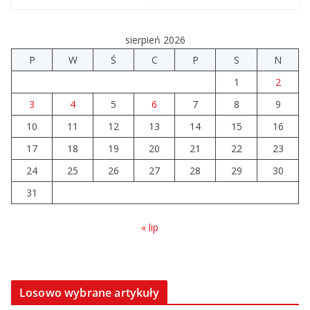
Upały groźne dla zwierząt. Weterynaria apeluje
04.08.2026
sierpień 2026
P
W
Ś
C
P
S
N
Wiata Wielkopolska. Dotacje nawet do 300 tys. zł
1
2
04.08.2026
3
4
5
6
7
8
9
14 sierpnia urzędy skarbowe
10
11
12
13
14
15
16
będą nieczynne
17
18
19
20
21
22
23
06.08.2026
24
25
26
27
28
29
30
31
« lip
Losowo wybrane artykuły