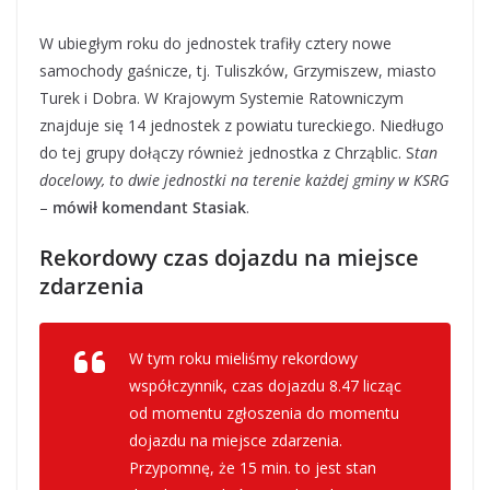
W ubiegłym roku do jednostek trafiły cztery nowe
samochody gaśnicze, tj. Tuliszków, Grzymiszew, miasto
Turek i Dobra. W Krajowym Systemie Ratowniczym
znajduje się 14 jednostek z powiatu tureckiego. Niedługo
do tej grupy dołączy również jednostka z Chrząblic. S
tan
docelowy, to dwie jednostki na terenie każdej gminy w KSRG
–
mówił komendant Stasiak
.
Rekordowy czas dojazdu na miejsce
zdarzenia
W tym roku mieliśmy rekordowy
współczynnik, czas dojazdu 8.47 licząc
od momentu zgłoszenia do momentu
dojazdu na miejsce zdarzenia.
Przypomnę, że 15 min. to jest stan