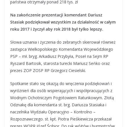
państwa otrzymały ponad 218 tys. zł
Na zakończenie prezentacji komendant Dariusz
Stasiak podziękował wszystkim za działalność w całym
roku 2017 i życzył aby rok 2018 był tylko lepszy.
Słowa uznania i życzenia do zebranych skierował również
zastępca Wielkopolskiego Komendanta Wojewódzkiego
PSP – mł. bryg. Arkadiusz Przybyła, Poseł na Sejm RP
Ryszard Bartosik, starosta turecki Mariusz Seńko oraz
prezes ZOP ZOSP RP Grzegorz Ciesielski.
Spotkanie stało się okazją do wręczenia podziękowań i
wyróżnień dla osób wspierających i współpracujących z
Wodnym Ochotniczym Pogotowiem Ratunkowym
. Złotą
Odznakę dla komendanta st. brg. Dariusza Stasiaka i
naczelnika Wydziału Operacyjno – Kontrolno –
Rozpoznawczego. st. kpt. Piotra Pieśkiewicza przekazał
prezes WOPR Józef Ścibior. Do rąk wójtów i burmistrzów