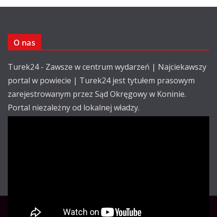
O nas
Turek24 - Zawsze w centrum wydarzeń | Najciekawszy
portal w powiecie | Turek24 jest tytułem prasowym
zarejestrowanym przez Sąd Okręgowy w Koninie.
Portal niezależny od lokalnej władzy.
Kontakt:
email: redakcja@turek24.com.pl
tel. kom. 502 390 836
Reklama
Redakcja
Regulamin
Copyright © Turek24.com.pl Wdrożenie :
Rabnet.pl