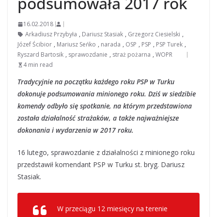
podsumowała 2017 rok
16.02.2018
Arkadiusz Przybyła
,
Dariusz Stasiak
,
Grzegorz Ciesielski
,
Józef Ścibior
,
Mariusz Seńko
,
narada
,
OSP
,
PSP
,
PSP Turek
,
Ryszard Bartosik
,
sprawozdanie
,
straż pożarna
,
WOPR
4 min read
Tradycyjnie na początku każdego roku PSP w Turku
dokonuje podsumowania minionego roku. Dziś w siedzibie
komendy odbyło się spotkanie, na którym przedstawiona
została działalność strażaków, a także najważniejsze
dokonania i wydarzenia w 2017 roku.
16 lutego, sprawozdanie z działalności z minionego roku
przedstawił komendant PSP w Turku st. bryg. Dariusz
Stasiak.
W przeciągu 12 miesięcy na terenie