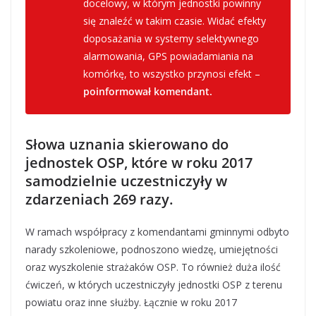
docelowy, w którym jednostki powinny
się znaleźć w takim czasie. Widać efekty
doposażania w systemy selektywnego
alarmowania, GPS powiadamiania na
komórkę, to wszystko przynosi efekt –
poinformował komendant.
Słowa uznania skierowano do
jednostek OSP, które w roku 2017
samodzielnie uczestniczyły w
zdarzeniach 269 razy.
W ramach współpracy z komendantami gminnymi odbyto
narady szkoleniowe, podnoszono wiedzę, umiejętności
oraz wyszkolenie strażaków OSP. To również duża ilość
ćwiczeń, w których uczestniczyły jednostki OSP z terenu
powiatu oraz inne służby. Łącznie w roku 2017