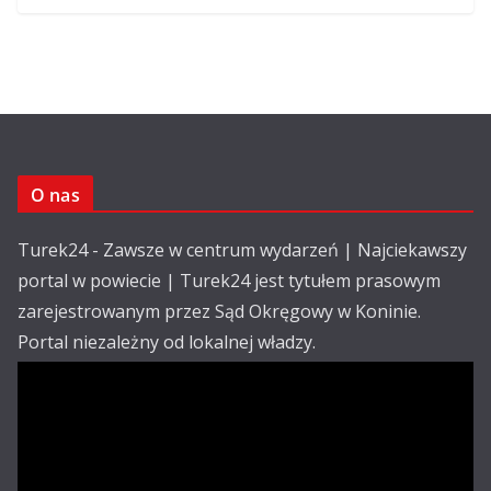
O nas
Turek24 - Zawsze w centrum wydarzeń | Najciekawszy
portal w powiecie | Turek24 jest tytułem prasowym
zarejestrowanym przez Sąd Okręgowy w Koninie.
Portal niezależny od lokalnej władzy.
Kontakt:
email: redakcja@turek24.com.pl
tel. kom. 502 390 836