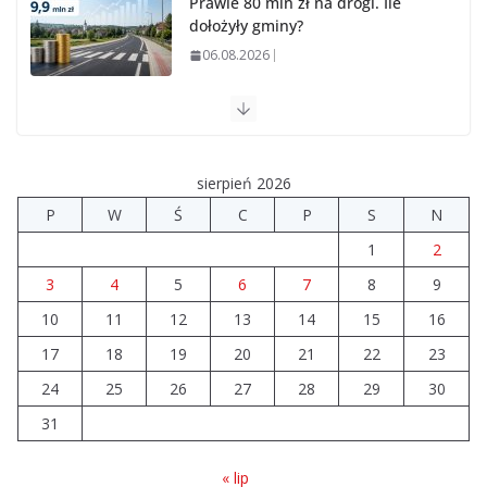
Prawie 80 mln zł na drogi. Ile
dołożyły gminy?
06.08.2026
Szkoła we Władysławowie
przechodzi modernizację
06.08.2026
sierpień 2026
P
W
Ś
C
P
S
N
Prawie 20 tys. zł dla dyrektora
1
2
szpitala. Podwyżka mimo
finansowych problemów
3
4
5
6
7
8
9
04.08.2026
10
11
12
13
14
15
16
17
18
19
20
21
22
23
Brylant dla Turku? 255. miejsce
trudno uznać za sukces
24
25
26
27
28
29
30
07.08.2026
31
« lip