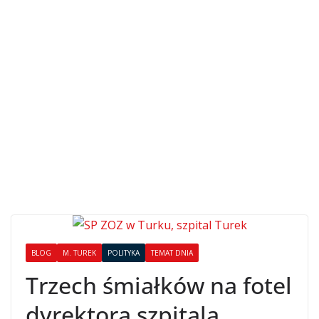
BLOG
M. TUREK
POLITYKA
TEMAT DNIA
Trzech śmiałków na fotel
dyrektora szpitala