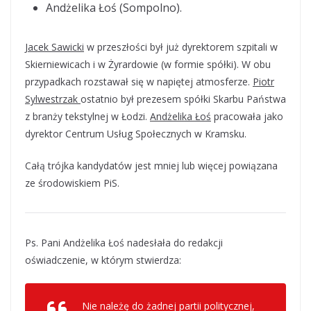
Andżelika Łoś (Sompolno).
Jacek Sawicki
w przeszłości był już dyrektorem szpitali w
Skierniewicach i w Żyrardowie (w formie spółki). W obu
przypadkach rozstawał się w napiętej atmosferze.
Piotr
Sylwestrzak
ostatnio był prezesem spółki Skarbu Państwa
z branży tekstylnej w Łodzi.
Andżelika Łoś
pracowała jako
dyrektor Centrum Usług Społecznych w Kramsku.
Całą trójka kandydatów jest mniej lub więcej powiązana
ze środowiskiem PiS.
Ps. Pani Andżelika Łoś nadesłała do redakcji
oświadczenie, w którym stwierdza:
Nie należę do żadnej partii politycznej,