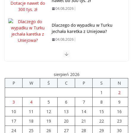
nawet do 300 tys. zł
04.08.2026
Dlaczego do wypadku w Turku
jechała karetka z Uniejowa?
04.08.2026
Ponad 9 mln zł na drogi i świetlice w powiecie
03.08.2026
sierpień 2026
Powiat turecki poniżej średniej pod względem ofert
P
W
Ś
C
P
S
N
pracy
1
2
03.08.2026
3
4
5
6
7
8
9
10
11
12
Prawie 20 tys. zł dla dyrektora
13
14
15
16
szpitala. Podwyżka mimo
17
18
19
20
21
22
23
finansowych problemów
24
25
26
27
28
29
30
04.08.2026