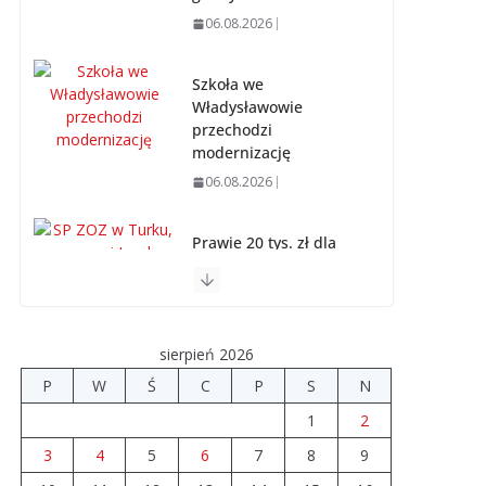
06.08.2026
Szkoła we
Władysławowie
przechodzi
modernizację
06.08.2026
Prawie 20 tys. zł dla
dyrektora szpitala.
Podwyżka mimo
finansowych
problemów
sierpień 2026
04.08.2026
P
W
Ś
C
P
S
N
1
2
Upały groźne dla
zwierząt. Weterynaria
3
4
5
6
7
8
9
apeluje