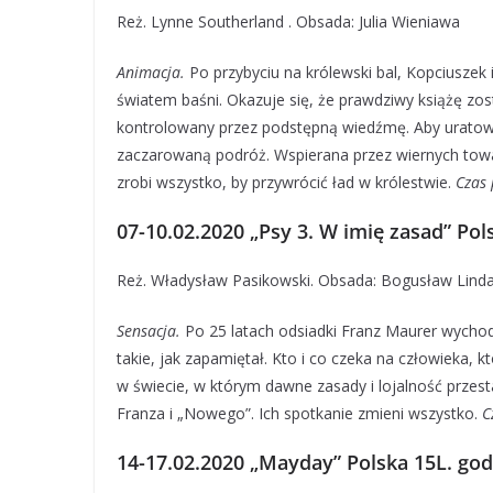
Reż. Lynne Southerland . Obsada: Julia Wieniawa
Animacja.
Po przybyciu na królewski bal, Kopciuszek 
światem baśni. Okazuje się, że prawdziwy książę zos
kontrolowany przez podstępną wiedźmę. Aby uratować
zaczarowaną podróż. Wspierana przez wiernych towarz
zrobi wszystko, by przywrócić ład w królestwie.
Czas 
07-10.02.2020 „Psy 3. W imię zasad” Pols
Reż. Władysław Pasikowski. Obsada: Bogusław Linda
Sensacja.
Po 25 latach odsiadki Franz Maurer wychodzi
takie, jak zapamiętał. Kto i co czeka na człowieka, kt
w świecie, w którym dawne zasady i lojalność prze
Franza i „Nowego”. Ich spotkanie zmieni wszystko.
C
14-17.02.2020 „Mayday” Polska 15L. godz