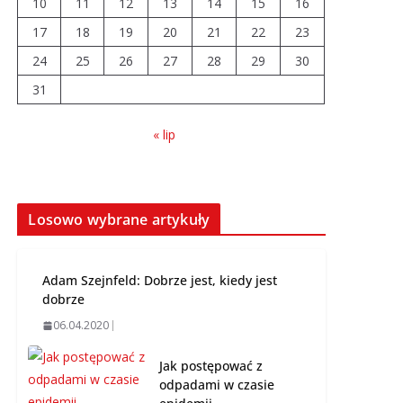
10
11
12
13
14
15
16
04.08.2026
17
18
19
20
21
22
23
24
25
26
Wiata Wielkopolska.
27
28
29
30
Dotacje nawet do 300
31
tys. zł
04.08.2026
« lip
14 sierpnia urzędy
skarbowe będą
nieczynne
Losowo wybrane artykuły
06.08.2026
Adam Szejnfeld: Dobrze jest, kiedy jest
dobrze
06.04.2020
Jak postępować z
odpadami w czasie