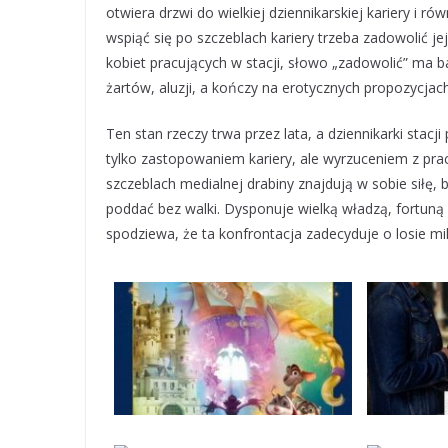
otwiera drzwi do wielkiej dziennikarskiej kariery i ró
wspiąć się po szczeblach kariery trzeba zadowolić j
kobiet pracujących w stacji, słowo „zadowolić” ma 
żartów, aluzji, a kończy na erotycznych propozycjac
Ten stan rzeczy trwa przez lata, a dziennikarki sta
tylko zastopowaniem kariery, ale wyrzuceniem z prac
szczeblach medialnej drabiny znajdują w sobie siłę, 
poddać bez walki. Dysponuje wielką władzą, fortuną i
spodziewa, że ta konfrontacja zadecyduje o losie mi