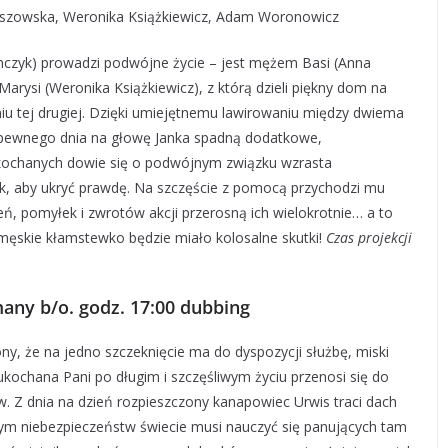
eszowska, Weronika Książkiewicz, Adam Woronowicz
mczyk) prowadzi podwójne życie – jest mężem Basi (Anna
rysi (Weronika Książkiewicz), z którą dzieli piękny dom na
ieniu tej drugiej. Dzięki umiejętnemu lawirowaniu między dwiema
y pewnego dnia na głowę Janka spadną dodatkowe,
ukochanych dowie się o podwójnym związku wzrasta
k, aby ukryć prawdę. Na szczęście z pomocą przychodzi mu
, pomyłek i zwrotów akcji przerosną ich wielokrotnie… a to
ęskie kłamstewko będzie miało kolosalne skutki!
Czas projekcji
any b/o. godz. 17:00 dubbing
ny, że na jedno szczeknięcie ma do dyspozycji służbę, miski
ukochana Pani po długim i szczęśliwym życiu przenosi się do
w. Z dnia na dzień rozpieszczony kanapowiec Urwis traci dach
nym niebezpieczeństw świecie musi nauczyć się panujących tam