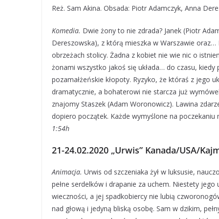
Reż. Sam Akina. Obsada: Piotr Adamczyk, Anna Der
Komedia.
Dwie żony to nie zdrada? Janek (Piotr Ada
Dereszowska), z którą mieszka w Warszawie oraz… Ma
obrzeżach stolicy. Żadna z kobiet nie wie nic o istn
żonami wszystko jakoś się układa… do czasu, kied
pozamałżeńskie kłopoty. Ryzyko, że któraś z jego 
dramatycznie, a bohaterowi nie starcza już wymówe
znajomy Staszek (Adam Woronowicz). Lawina zdarzeń
dopiero początek. Każde wymyślone na poczekaniu m
1:54h
21-24.02.2020 „Urwis” Kanada/USA/Kajm
Animacja.
Urwis od szczeniaka żył w luksusie, nauczo
pełne serdelków i drapanie za uchem. Niestety jego 
wieczności, a jej spadkobiercy nie lubią czworonogó
nad głową i jedyną bliską osobę. Sam w dzikim, peł