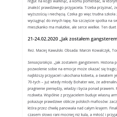
reguł: na kogo warknąć, a komu pomerdać, w którym
znaleźć prawdziwego przyjaciela. Trzeba przyznać, ż
wyższością i niechęcią. Czeka go więc trudna szkoła 
wyciągnąć do innych łapę. Na szczęście spotka na 
mieszkanko ma malutkie, ale serce wielkie. Ten du
21-24.02.2020 „Jak zostałem gangsterem
Reż. Maciej Kawulski. Obsada: Marcin Kowalczyk, T
Sensacja/akcja.
„Jak zostałem gangsterem. Historia pr
pozwolenie sobie na emocje może okazać się tragicz
najbliższy przyjaciel i ukochana kobieta, a światem 
70-tych – już wtedy młody Bohater wie, że adrenali
pragnienie pieniędzy, władzy i bycia ponad prawem. 
rozkwita. Wspólnie z przyjacielem buduje własną arm
pokazuje prawdziwe oblicze polskich mafiosów: zaczy
która przez chwilę panowała nad całym krajem. Finał t
czasem słowo rani mocniej niż kula, a miłość i prz