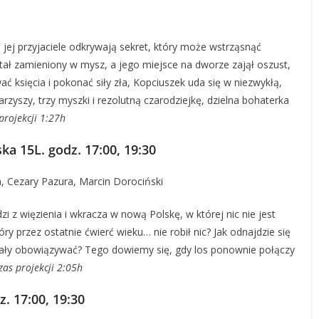
i jej przyjaciele odkrywają sekret, który może wstrząsnąć
tał zamieniony w mysz, a jego miejsce na dworze zajął oszust,
 księcia i pokonać siły zła, Kopciuszek uda się w niezwykłą,
yszy, trzy myszki i rezolutną czarodziejkę, dzielna bohaterka
projekcji 1:27h
ka 15L. godz. 17:00, 19:30
, Cezary Pazura, Marcin Dorociński
 z więzienia i wkracza w nową Polskę, w której nic nie jest
óry przez ostatnie ćwierć wieku… nie robił nic? Jak odnajdzie się
stały obowiązywać? Tego dowiemy się, gdy los ponownie połączy
zas projekcji 2:05h
. 17:00, 19:30