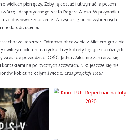
wnie wielkich pieniędzy. Żeby ją dostać i utrzymać, a potem
ej twórcę i despotycznego szefa Rogera Ailesa. W przypadku
bardzo dosłowne znaczenie. Zaczyna się od niewybrednych
h nie do odrzucenia.
cji przechodzą koszmar. Odmowa obcowania z Ailesem grozi nie
y i wilczym biletem na rynku. Trzy kobiety będące na różnych
by wreszcie powiedzieć DOŚĆ. Jednak Ailes nie zamierza się
 kontaktami na politycznych szczytach. Nikt jeszcze się nie
lionów kobiet na całym świecie.
Czas projekcji 1:48h