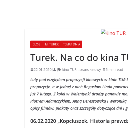
BLOG
M. TUREK
TEMAT DNIA
Turek. Na co do kina 
22.01.2020
kino TUR
,
seans kinowy
5 min read
Luty pod względem propozycji kinowych w kinie TUR b
propozycje, a w jednej z nich Bogusław Linda powrac
już 7 lutego. Z kolei w Walentynki drodzy panowie m
Piotrem Adamczykiem, Anną Dereszowską i Weroniką K
opisy filmów, plakaty oraz szczegóły dotyczące dni i
06.02.2020 „Kopciuszek. Historia prawd