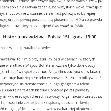
 śmietniku szukać smacznych kąsków, a co najważniejsze – jak
e sam sobie nie ułatwia zadania, bo wszystkich wokół traktuje z
życia, dopóki nie zrozumie, że zamiast pokazywać kły lepiej
swojej drodze pewną początkującą piosenkarkę, która co prawda
et będzie prawdziwym przebojem!
Czas projekcji 1:28h
. Historia prawdziwa” Polska 15L. godz. 19:00
omasz Włosok, Natalia Szroeder
awdziwa” to film o przyjaźni i miłości w czasach, w których
ne w skutkach. W życiu Bohatera liczą się tylko dwie osoby –
jego interesów rządzi przemoc. Akcja filmu zaczyna się w latach
na smakuje bardziej niż mleko w proszku. Z czasem odkrywa też
Rozpoczyna się transformacja, a jego gangsterski talent
ię. Oparta na faktach historia Bohatera po raz pierwszy
nali w kreszowych dresach i stworzyli organizację przestępczą,
ej historii nie został jednak napisany pociskami i krwią –
yjaźń mogą być lekarstwem, nawet w najbardziej okrutnych