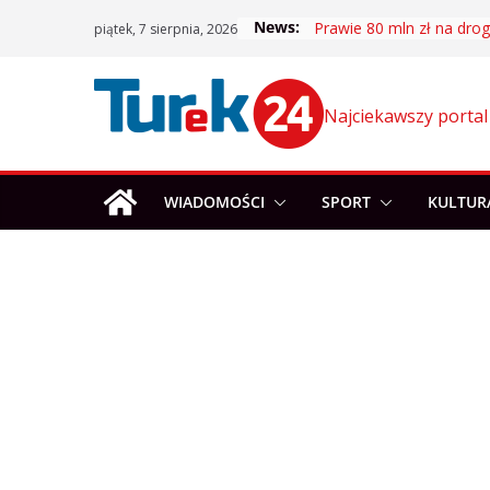
Skip
News:
Prawie 80 mln zł na drogi
piątek, 7 sierpnia, 2026
to
content
Najciekawszy portal
WIADOMOŚCI
SPORT
KULTUR