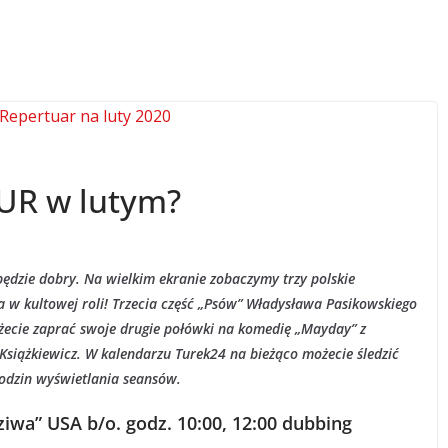
TUR w lutym?
ędzie dobry. Na wielkim ekranie zobaczymy trzy polskie
a w kultowej roli! Trzecia część „Psów” Władysława Pasikowskiego
ożecie zaprać swoje drugie połówki na komedię „Mayday” z
siążkiewicz. W kalendarzu Turek24 na bieżąco możecie śledzić
 godzin wyświetlania seansów.
ziwa” USA b/o. godz. 10:00, 12:00 dubbing