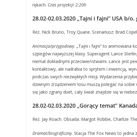
rękach.
Czas projekcji 2:20h
28.02-02.03.2020 „Tajni i fajni” USA b/o
Reż. Nick Bruno, Troy Quane. Scenariusz: Brad Cope
Animacja/przygodowy.
„Tajni i fajni” to animowana k
szpiegów najwyższej klasy. Superagent Lance Sterlin
niemal dokładnymi przeciwieństwami. Lance jest pewny
kontaktowy, ale nadrabia to sprytem i inwencją, wy
podczas swych niezwykłych misji. Wydarzenia przybie
dziwnym zrządzeniem losu muszą polegać na sobie w 
się jako zgrany duet, cały świat znajdzie się w nie
28.02-02.03.2020 „Gorący temat” Kanada
Reż. Jay Roach. Obsada: Margot Robbie, Charlize Th
Dramat/biograficzny.
Stacja The Fox News to jedna z 