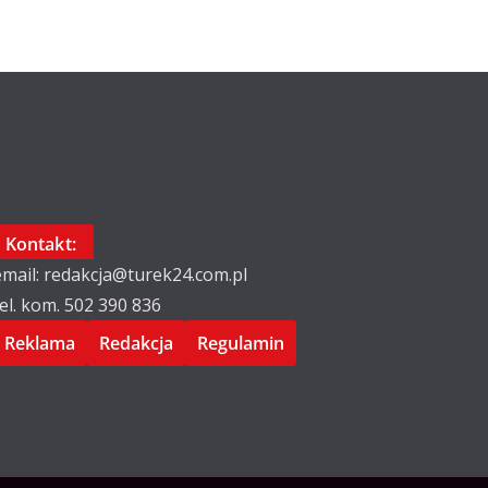
Kontakt:
email: redakcja@turek24.com.pl
tel. kom. 502 390 836
Reklama
Redakcja
Regulamin