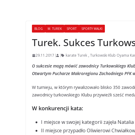
BLOG
M. TUREK
SPORT
SPORTY WALKI
Turek. Sukces Turkow
29.11.2017
karate Turek
,
Turkowski Klub Oyama Ka
O sukcesie mogą mówić zawodnicy Turkowskiego Klu
Otwartym Pucharze Makroregionu Zachodniego PFK w
W turnieju, w którym rywalizowało blisko 350 zaw
zawodnicy turkowskiego Klubu przywieźli sześć medal
W konkurencji kata:
I miejsce w swojej kategorii zajęła Natali
II miejsce przypadło Oliwierowi Chwiałko