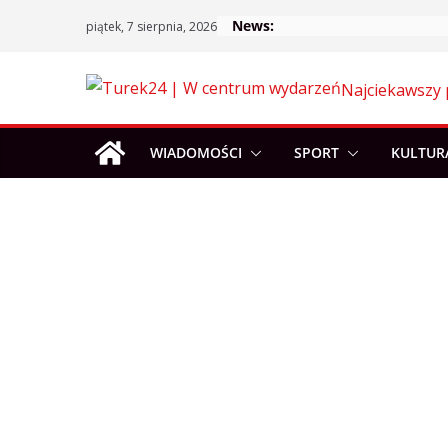
Skip
News:
piątek, 7 sierpnia, 2026
to
content
Najciekawszy 
WIADOMOŚCI
SPORT
KULTUR