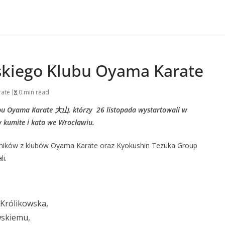
skiego Klubu Oyama Karate
rate
0 min read
bu Oyama Karate 大山, którzy 26 listopada wystartowali w
 kumite i kata we Wrocławiu.
odników z klubów Oyama Karate oraz Kyokushin Tezuka Group
i.
a Królikowska,
wskiemu,