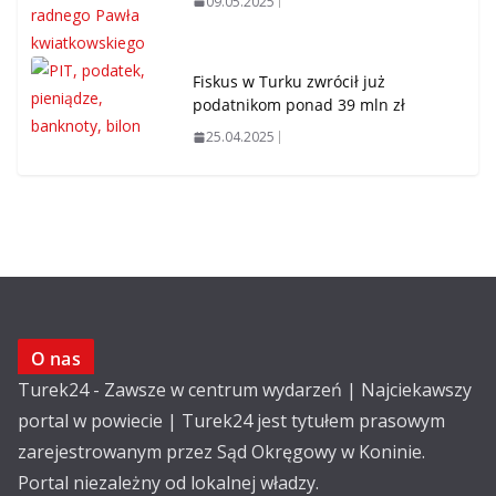
09.05.2025
Fiskus w Turku zwrócił już
podatnikom ponad 39 mln zł
25.04.2025
O nas
Turek24 - Zawsze w centrum wydarzeń | Najciekawszy
portal w powiecie | Turek24 jest tytułem prasowym
zarejestrowanym przez Sąd Okręgowy w Koninie.
Portal niezależny od lokalnej władzy.