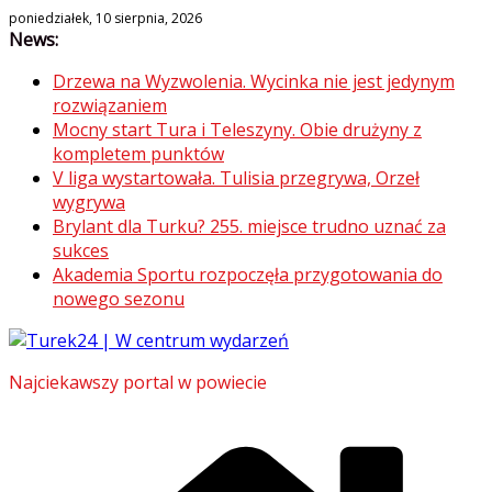
Skip
poniedziałek, 10 sierpnia, 2026
News:
to
content
Drzewa na Wyzwolenia. Wycinka nie jest jedynym
rozwiązaniem
Mocny start Tura i Teleszyny. Obie drużyny z
kompletem punktów
V liga wystartowała. Tulisia przegrywa, Orzeł
wygrywa
Brylant dla Turku? 255. miejsce trudno uznać za
sukces
Akademia Sportu rozpoczęła przygotowania do
nowego sezonu
Najciekawszy portal w powiecie