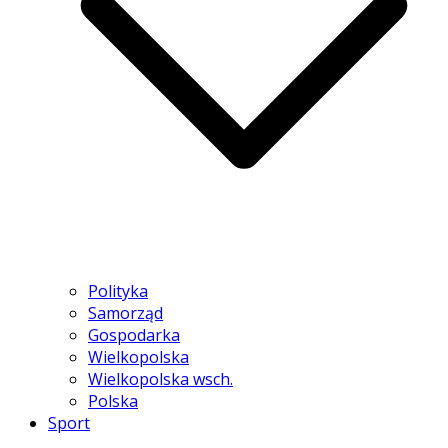
Polityka
Samorząd
Gospodarka
Wielkopolska
Wielkopolska wsch.
Polska
Sport