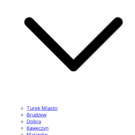
Turek MIasto
Brudzew
Dobra
Kawęczyn
Malanów