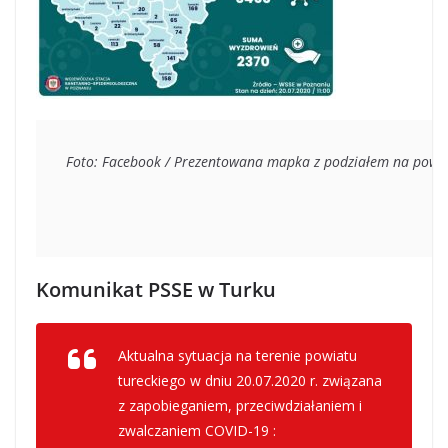
Foto: Facebook / Prezentowana mapka z podziałem na powia
Komunikat PSSE w Turku
Aktualna sytuacja na terenie powiatu
tureckiego w dniu 20.07.2020 r. związana
z zapobieganiem, przeciwdziałaniem i
zwalczaniem COVID-19 :