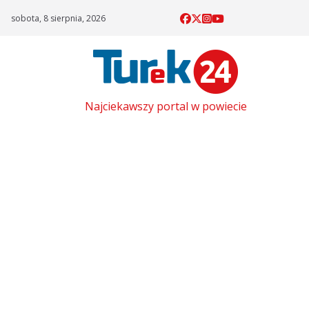
Skip
sobota, 8 sierpnia, 2026
to
content
Najciekawszy portal w powiecie