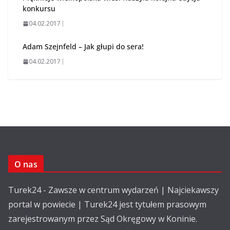
konkursu
04.02.2017
Adam Szejnfeld – Jak głupi do sera!
04.02.2017
O nas
Turek24 - Zawsze w centrum wydarzeń | Najciekawszy
portal w powiecie | Turek24 jest tytułem prasowym
zarejestrowanym przez Sąd Okręgowy w Koninie.