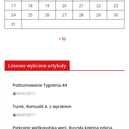
trudno uznać za sukces
17
18
19
20
21
22
23
07.08.2026
24
25
26
27
28
29
30
31
« lip
Losowo wybrane artykuły
Podsumowanie Tygodnia #4
04.02.2017
Turek. Romuald A. z wyrokiem
04.02.2017
Pięknieje wielkopolska wieś. Ruszyła kolejna edycja