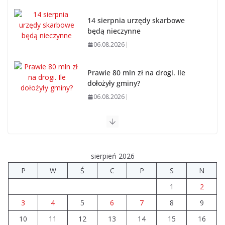
14 sierpnia urzędy skarbowe
będą nieczynne
06.08.2026
Prawie 80 mln zł na drogi. Ile
dołożyły gminy?
06.08.2026
Szkoła we Władysławowie przechodzi modernizację
06.08.2026
sierpień 2026
Prawie 20 tys. zł dla dyrektora szpitala. Podwyżka
P
W
Ś
C
P
S
N
mimo finansowych problemów
1
2
04.08.2026
3
4
5
6
7
8
9
10
11
12
Brylant dla Turku? 255. miejsce
13
14
15
16