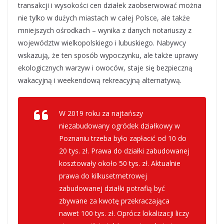
transakcji i wysokości cen działek zaobserwować można
nie tylko w dużych miastach w całej Polsce, ale także
mniejszych ośrodkach – wynika z danych notariuszy z
województw wielkopolskiego i lubuskiego. Nabywcy
wskazują, że ten sposób wypoczynku, ale także uprawy
ekologicznych warzyw i owoców, staje się bezpieczną
wakacyjną i weekendową rekreacyjną alternatywą.
W 2019 roku za najtańszy
niezabudowany ogródek działkowy w
Poznaniu trzeba było zapłacić od 10 do
20 tys. zł. Prawa do działki zabudowanej
kosztowały około 50 tys. zł. Aktualnie
prawa do kilkusetmetrowej
zabudowanej działki potrafią być
zbywane za kwotę przekraczająca
nawet 100 tys. zł. Oprócz lokalizacji liczy