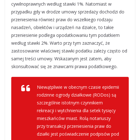
cywilnoprawnych według stawki 1%. Natomiast w
przypadku gdy w drodze umowy sprzedaży dochodzi do
przeniesienia również praw do wszelkiego rodzaju
nasadzeń, obiektów i urządzeń na działce, to takie
przeniesienie podlega opodatkowaniu tym podatkiem
według stawki 2%. Warto przy tym zaznaczyć, że
zastosowanie właściwej stawki podatku zależy często od
samej treści umowy. Wskazanym jest zatem, aby
skonsultować się ze znawcami prawa podatkowego.
Niewątpliwie w obecnym czasie epidemii
rodzinne ogrody działkowe (RODos) są
szczególnie istotnym czynnikiem
rekreacji i wytchnienia dla setek tysięcy
mieszkańców miast. Rolą notariuszy
przy transakcji przeniesienia praw do
działki jest poświadczenie podpisów pod