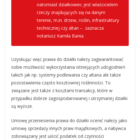
natomiast działkowiec jest właścicielem
rzeczy znajdujących się na danym
terenie, m.in. drzew, roślin, infrastruktury
technicznej czy altan – zaznacza
notariusz Kamila Bania.
Uzyskując więc prawa do działki należy zagwarantować
sobie możliwość wykorzystania istniejących udogodnień
takich jak np. systemy podlewania czy altana ale także
pozostawienia często kosztownej roślinności. To
związane jest także z kosztami transakcji, które w
przypadku dobrze zagospodarowanej i utrzymanej działki
są wyższe.
Umowę przeniesienia prawa do działki ocenić należy jako
umowę sprzedaży innych praw majątkowych, a nabywca
zobowiązany jest uiścić podatek od czynności