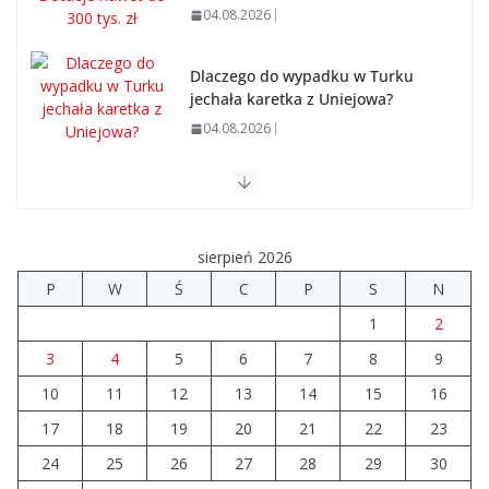
04.08.2026
Dlaczego do wypadku w Turku
jechała karetka z Uniejowa?
04.08.2026
Ponad 9 mln zł na drogi i świetlice w powiecie
03.08.2026
sierpień 2026
Powiat turecki poniżej średniej pod względem ofert
P
W
Ś
C
P
S
N
pracy
1
2
03.08.2026
3
4
5
6
7
8
9
10
11
12
Prawie 20 tys. zł dla dyrektora
13
14
15
16
szpitala. Podwyżka mimo
17
18
19
20
21
22
23
finansowych problemów
24
25
26
27
28
29
30
04.08.2026