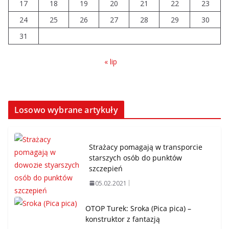
17
18
19
20
21
22
23
24
25
26
27
28
29
30
31
« lip
Losowo wybrane artykuły
Strażacy pomagają w transporcie
starszych osób do punktów
szczepień
05.02.2021
OTOP Turek: Sroka (Pica pica) –
konstruktor z fantazją