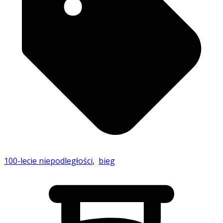
100-lecie niepodległości
,
bieg