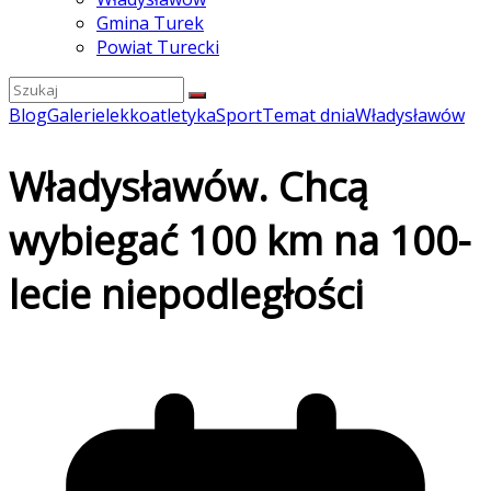
Gmina Turek
Powiat Turecki
Blog
Galerie
lekkoatletyka
Sport
Temat dnia
Władysławów
Władysławów. Chcą
wybiegać 100 km na 100-
lecie niepodległości