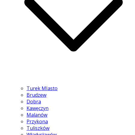
Turek MIasto
Brudzew
Dobra
Kawęczyn
Malanów
Przykona
Tuliszków
Władysławów