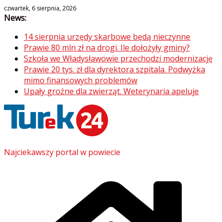
Skip
czwartek, 6 sierpnia, 2026
News:
to
content
14 sierpnia urzędy skarbowe będą nieczynne
Prawie 80 mln zł na drogi. Ile dołożyły gminy?
Szkoła we Władysławowie przechodzi modernizację
Prawie 20 tys. zł dla dyrektora szpitala. Podwyżka
mimo finansowych problemów
Upały groźne dla zwierząt. Weterynaria apeluje
Najciekawszy portal w powiecie