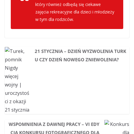
który również odbędą się ciekawe
zajęcia rekreacyjne dla dzieci i młodzieży
w tym dla rodziców.
21 STYCZNIA – DZIEŃ WYZWOLENIA TURK
U CZY DZIEŃ NOWEGO ZNIEWOLENIA?
WSPOMNIENIA Z DAWNEJ PRACY – VI EDY
CJA KONKURSU FOTOGRAFICZNEGO DLA