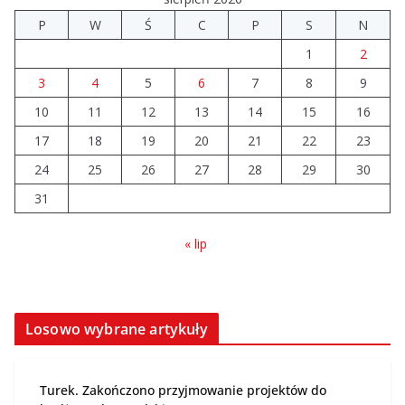
P
W
Ś
C
P
S
N
Prawie 20 tys. zł dla dyrektora
1
2
szpitala. Podwyżka mimo
finansowych problemów
3
4
5
6
7
8
9
04.08.2026
10
11
12
13
14
15
16
17
18
19
20
21
22
23
Upały groźne dla zwierząt.
Weterynaria apeluje
24
25
26
27
28
29
30
04.08.2026
31
« lip
Losowo wybrane artykuły
Turek. Zakończono przyjmowanie projektów do