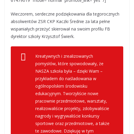
61479019″ mode=”normal” promote_link=”yes” /]
Wieczorem, serdeczne podziękowania dla tegorocznych
absolwentów ZSR CKP Kaczki Średnie za lata pełne
wspaniałych przeżyć skierował na swoim profilu FB
dyrektor szkoły Krzysztof Świerk.
Kreatywnych i zrealizowanych
pomysłów, które spowodowały, że
NASZA szkoła była – dzięki Wam –
przykładem do naśladowania w
ogólnopolskim środowisku
edukacyjnym. Tworzyliście nowe
pracownie przedmiotowe, warsztaty,
realizowaliście projekty, zdobywaliście
nagrody i wygrywaliście konkursy
sportowe oraz przedmiotowe, a także
te zawodowe. Dziękuję w tym