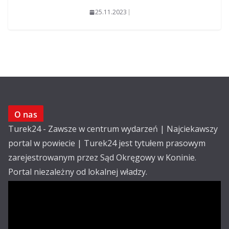
25.11.2023
O nas
Turek24 - Zawsze w centrum wydarzeń | Najciekawszy
portal w powiecie | Turek24 jest tytułem prasowym
zarejestrowanym przez Sąd Okręgowy w Koninie.
Portal niezależny od lokalnej władzy.
Kontakt:
email: redakcja@turek24.com.pl
tel. kom. 502 390 836