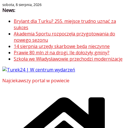
Skip
sobota, 8 sierpnia, 2026
News:
to
content
Brylant dla Turku? 255. miejsce trudno uznać za
sukces
Akademia Sportu rozpoczęła przygotowania do
nowego sezonu
14 sierpnia urzędy skarbowe będą nieczynne
Prawie 80 mln zł na drogi. Ile dołożyły gminy?
Szkoła we Władysławowie przechodzi modernizację
Najciekawszy portal w powiecie