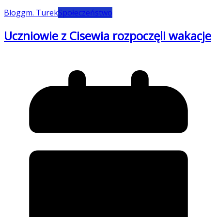
Blog
gm. Turek
Społeczeństwo
Uczniowie z Cisewia rozpoczęli wakacje