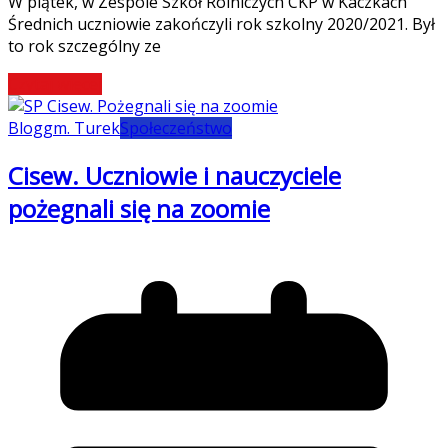
W piątek, w Zespole Szkół Rolniczych CKP w Kaczkach
Średnich uczniowie zakończyli rok szkolny 2020/2021. Był
to rok szczególny ze
Czytaj więcej
Blog
gm. Turek
Społeczeństwo
Cisew. Uczniowie i nauczyciele
pożegnali się na zoomie