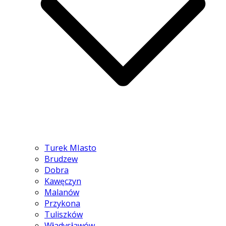
Turek MIasto
Brudzew
Dobra
Kawęczyn
Malanów
Przykona
Tuliszków
Władysławów