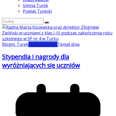
Gmina Turek
Powiat Turecki
Blog
m. Turek
Społeczeństwo
Temat dnia
Stypendia i nagrody dla
wyróżniających się uczniów