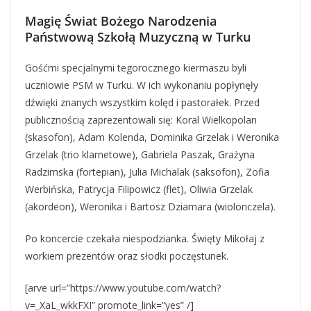
Magię Świat Bożego Narodzenia
Państwową Szkołą Muzyczną w Turku
Gośćmi specjalnymi tegorocznego kiermaszu byli
uczniowie PSM w Turku. W ich wykonaniu popłynęły
dźwięki znanych wszystkim kolęd i pastorałek. Przed
publicznością zaprezentowali się: Koral Wielkopolan
(skasofon), Adam Kolenda, Dominika Grzelak i Weronika
Grzelak (trio klarnetowe), Gabriela Paszak, Grażyna
Radzimska (fortepian), Julia Michalak (saksofon), Zofia
Werbińska, Patrycja Filipowicz (flet), Oliwia Grzelak
(akordeon), Weronika i Bartosz Dziamara (wiolonczela).
Po koncercie czekała niespodzianka. Święty Mikołaj z
workiem prezentów oraz słodki poczęstunek.
[arve url=”https://www.youtube.com/watch?
v=_XaL_wkkFXI” promote_link=”yes” /]