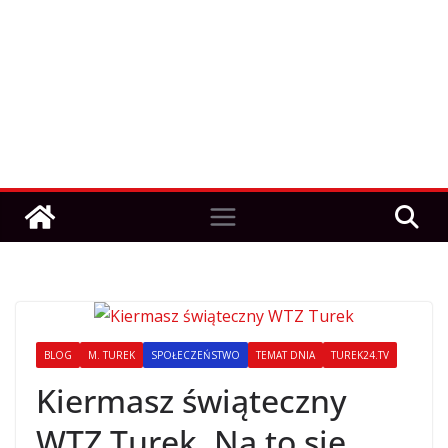
BLOG
M. TUREK
SPOŁECZEŃSTWO
TEMAT DNIA
TUREK24.TV
Kiermasz świąteczny
WTZ Turek. Na to się