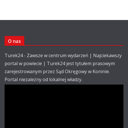
O nas
Turek24 - Zawsze w centrum wydarzeń | Najciekawszy
portal w powiecie | Turek24 jest tytułem prasowym
zarejestrowanym przez Sąd Okręgowy w Koninie.
Portal niezależny od lokalnej władzy.
Kontakt:
email: redakcja@turek24.com.pl
tel. kom. 502 390 836
Reklama
Redakcja
Regulamin