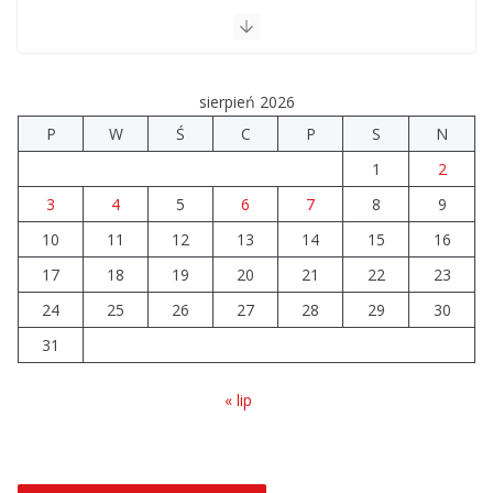
Szkoła we Władysławowie przechodzi modernizację
06.08.2026
sierpień 2026
Prawie 20 tys. zł dla dyrektora szpitala. Podwyżka
P
W
Ś
C
P
S
N
mimo finansowych problemów
1
2
04.08.2026
3
4
5
6
7
8
9
10
11
12
Brylant dla Turku? 255. miejsce
13
14
15
16
trudno uznać za sukces
17
18
19
20
21
22
23
07.08.2026
24
25
26
27
28
29
30
31
« lip