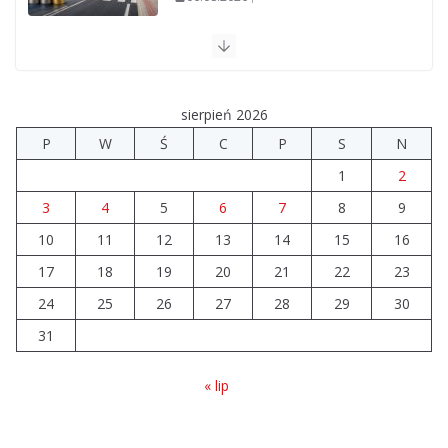
Szkoła we Władysławowie
przechodzi modernizację
06.08.2026
sierpień 2026
P
W
Ś
C
P
S
N
Prawie 20 tys. zł dla dyrektora
1
2
szpitala. Podwyżka mimo
finansowych problemów
3
4
5
6
7
8
9
04.08.2026
10
11
12
13
14
15
16
17
18
19
20
21
22
23
Brylant dla Turku? 255. miejsce
trudno uznać za sukces
24
25
26
27
28
29
30
07.08.2026
31
« lip