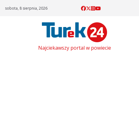
Skip
sobota, 8 sierpnia, 2026
to
content
Najciekawszy portal w powiecie