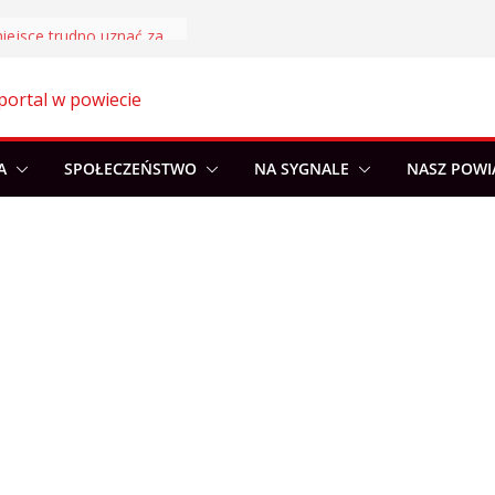
Akademia Sportu rozpoczęła przygotowania do nowego sezonu
portal w powiecie
A
SPOŁECZEŃSTWO
NA SYGNALE
NASZ POWI