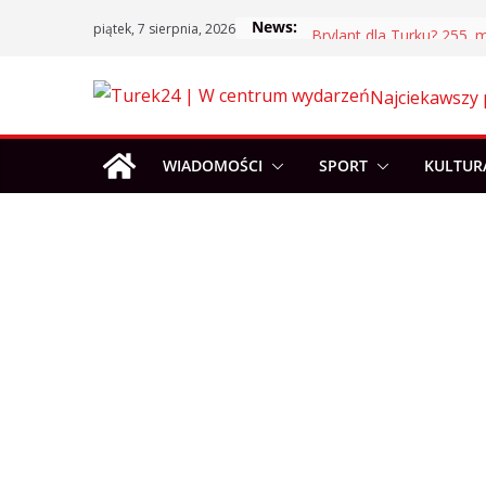
Skip
News:
piątek, 7 sierpnia, 2026
to
content
Najciekawszy 
WIADOMOŚCI
SPORT
KULTUR