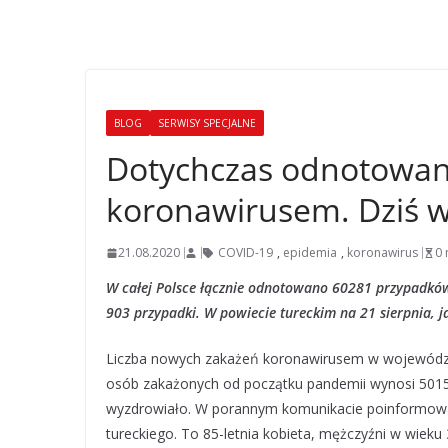
BLOG
SERWISY SPECJALNE
Dotychczas odnotowan
koronawirusem. Dziś w
21.08.2020
COVID-19
,
epidemia
,
koronawirus
0 
W całej Polsce łącznie odnotowano 60281 przypadków.
903 przypadki. W powiecie tureckim na 21 sierpnia,
Liczba nowych zakażeń koronawirusem w województwi
osób zakażonych od początku pandemii wynosi 5015,
wyzdrowiało. W porannym komunikacie poinformowa
tureckiego. To 85-letnia kobieta, mężczyźni w wieku 