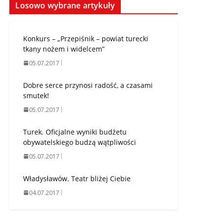
miejsce trudno uznać
Losowo wybrane artykuły
za sukces
07.08.2026
Konkurs – „Przepiśnik – powiat turecki
tkany nożem i widelcem”
05.07.2017
Dobre serce przynosi radość, a czasami
smutek!
05.07.2017
Turek. Oficjalne wyniki budżetu
obywatelskiego budzą wątpliwości
05.07.2017
Władysławów. Teatr bliżej Ciebie
04.07.2017