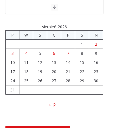
drogi. Ile dołożyły
gminy?
06.08.2026
sierpień 2026
Szkoła we
P
W
Ś
C
P
S
N
Władysławowie
1
2
przechodzi
modernizację
3
4
5
6
7
8
9
06.08.2026
10
11
12
13
14
15
16
17
18
19
20
21
22
23
Prawie 20 tys. zł dla
24
25
26
dyrektora szpitala.
27
28
29
30
Podwyżka mimo
31
finansowych
problemów
« lip
04.08.2026
Brylant dla Turku? 255.