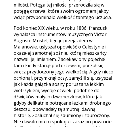
miłości. Potęga tej miłości przerodziła się w
potęgę drzewa, które swoim ogromem jakby
wciąż przypominało wielkość tamtego uczucia.
Pod koniec XIX wieku, w roku 1886, francuski
wynalazca instrumentów muzycznych Victor
Auguste Mustel, będąc przejazdem w
Malanowie, usłyszał opowieść o Celestynie i
okazałej samotnej sośnie, którą mieszkańcy
nazwali jej imieniem. Zaciekawiony pojechał
tam i kiedy stanął pod drzewem, poczuł się
wręcz przytłoczony jego wielkością. A gdy nieco
ochłonął, przymknął oczy, zamyślił się, usłyszał
jak każda gałązka sosny poruszana lekkim
wietrzykiem, wydaje dźwięki podobne do
dźwięków małych dzwoneczków, które jak
gdyby delikatnie potrącane łezkami drobnego
deszczu, opowiadały tą smutną, dawną
historię. Zasłuchał się zdumiony i zauroczony.
Nie dawało mu to spokoju i zaraz po powrocie