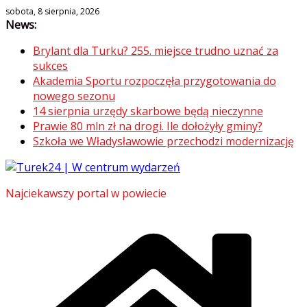
Skip
sobota, 8 sierpnia, 2026
News:
to
content
Brylant dla Turku? 255. miejsce trudno uznać za
sukces
Akademia Sportu rozpoczęła przygotowania do
nowego sezonu
14 sierpnia urzędy skarbowe będą nieczynne
Prawie 80 mln zł na drogi. Ile dołożyły gminy?
Szkoła we Władysławowie przechodzi modernizację
Najciekawszy portal w powiecie