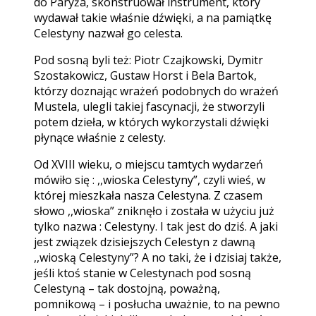
do Paryża, skonstruował instrument, który
wydawał takie właśnie dźwięki, a na pamiątkę
Celestyny nazwał go celesta.
Pod sosną byli też: Piotr Czajkowski, Dymitr
Szostakowicz, Gustaw Horst i Bela Bartok,
którzy doznając wrażeń podobnych do wrażeń
Mustela, ulegli takiej fascynacji, że stworzyli
potem dzieła, w których wykorzystali dźwięki
płynące właśnie z celesty.
Od XVIII wieku, o miejscu tamtych wydarzeń
mówiło się : ,,wioska Celestyny”, czyli wieś, w
której mieszkała nasza Celestyna. Z czasem
słowo ,,wioska” zniknęło i została w użyciu już
tylko nazwa : Celestyny. I tak jest do dziś. A jaki
jest związek dzisiejszych Celestyn z dawną
,,wioską Celestyny”? A no taki, że i dzisiaj także,
jeśli ktoś stanie w Celestynach pod sosną
Celestyną – tak dostojną, poważną,
pomnikową – i posłucha uważnie, to na pewno