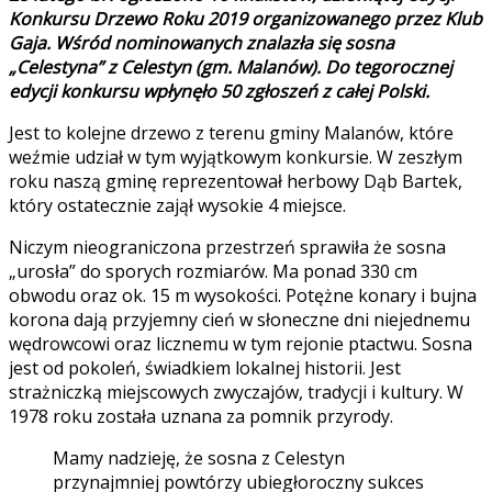
Konkursu Drzewo Roku 2019 organizowanego przez Klub
Gaja. Wśród nominowanych znalazła się sosna
„Celestyna” z Celestyn (gm. Malanów). Do tegorocznej
edycji konkursu wpłynęło 50 zgłoszeń z całej Polski.
Jest to kolejne drzewo z terenu gminy Malanów, które
weźmie udział w tym wyjątkowym konkursie. W zeszłym
roku naszą gminę reprezentował herbowy Dąb Bartek,
który ostatecznie zajął wysokie 4 miejsce.
Niczym nieograniczona przestrzeń sprawiła że sosna
„urosła” do sporych rozmiarów. Ma ponad 330 cm
obwodu oraz ok. 15 m wysokości. Potężne konary i bujna
korona dają przyjemny cień w słoneczne dni niejednemu
wędrowcowi oraz licznemu w tym rejonie ptactwu. Sosna
jest od pokoleń, świadkiem lokalnej historii. Jest
strażniczką miejscowych zwyczajów, tradycji i kultury. W
1978 roku została uznana za pomnik przyrody.
Mamy nadzieję, że sosna z Celestyn
przynajmniej powtórzy ubiegłoroczny sukces