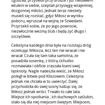
zgodziła, przysiedli przy drodze i już niebawem
wtuleni w siebie, szeptali przysięgę wzajemnej,
dozgonnej miłości. Jednak teraz niestety
musieli się rozstać, gdyż Miłosz w wyniku
poboru, wyruszał na wojnę ze Szwedami.
Przyrzekli sobie, że po jego powrocie,
niezwłocznie wezmą ślub i będą żyć długo i
szczęśliwie.
Celestyna każdego dnia była na rozstaju dróg
oczekując Miłosza, lecz ten nie wracał i nie
wracał. Czuła się tam taka samotna, że
posadziła sosenkę, z którą cichutko
rozmawiała i obficie zraszała łzami swej
tęsknoty. Nagle nadeszła wieść, że Miłosz
poległ w bitwie pod Kliszowem. Celestyna
jednak nie chciała w to uwierzyć. Dalej
przychodziła do swej sosny łudząc się, że
Miłosz jednak wróci. Trwało to całe lata.
Miejsce ich spotkania , ich duchowych zaślubin,
stało się dla niej miejscem świętym. Miejscem,