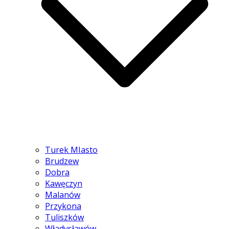
Turek MIasto
Brudzew
Dobra
Kawęczyn
Malanów
Przykona
Tuliszków
Władysławów