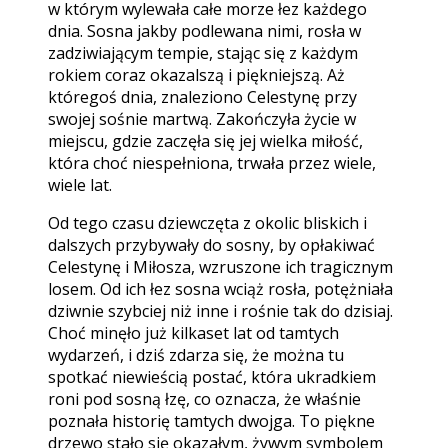
w którym wylewała całe morze łez każdego
dnia. Sosna jakby podlewana nimi, rosła w
zadziwiającym tempie, stając się z każdym
rokiem coraz okazalszą i piękniejszą. Aż
któregoś dnia, znaleziono Celestynę przy
swojej sośnie martwą. Zakończyła życie w
miejscu, gdzie zaczęła się jej wielka miłość,
która choć niespełniona, trwała przez wiele,
wiele lat.
Od tego czasu dziewczęta z okolic bliskich i
dalszych przybywały do sosny, by opłakiwać
Celestynę i Miłosza, wzruszone ich tragicznym
losem. Od ich łez sosna wciąż rosła, potężniała
dziwnie szybciej niż inne i rośnie tak do dzisiaj.
Choć minęło już kilkaset lat od tamtych
wydarzeń, i dziś zdarza się, że można tu
spotkać niewieścią postać, która ukradkiem
roni pod sosną łzę, co oznacza, że właśnie
poznała historię tamtych dwojga. To piękne
drzewo stało się okazałym, żywym symbolem