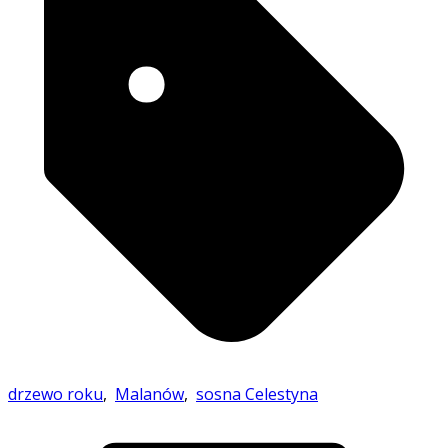
drzewo roku
,
Malanów
,
sosna Celestyna