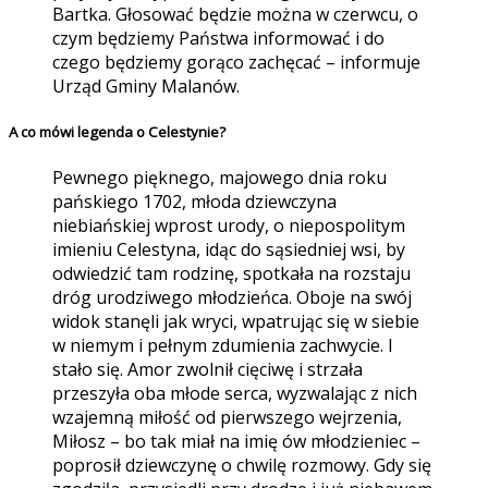
Bartka. Głosować będzie można w czerwcu, o
czym będziemy Państwa informować i do
czego będziemy gorąco zachęcać – informuje
Urząd Gminy Malanów.
A co mówi legenda o Celestynie?
Pewnego pięknego, majowego dnia roku
pańskiego 1702, młoda dziewczyna
niebiańskiej wprost urody, o niepospolitym
imieniu Celestyna, idąc do sąsiedniej wsi, by
odwiedzić tam rodzinę, spotkała na rozstaju
dróg urodziwego młodzieńca. Oboje na swój
widok stanęli jak wryci, wpatrując się w siebie
w niemym i pełnym zdumienia zachwycie. I
stało się. Amor zwolnił cięciwę i strzała
przeszyła oba młode serca, wyzwalając z nich
wzajemną miłość od pierwszego wejrzenia,
Miłosz – bo tak miał na imię ów młodzieniec –
poprosił dziewczynę o chwilę rozmowy. Gdy się