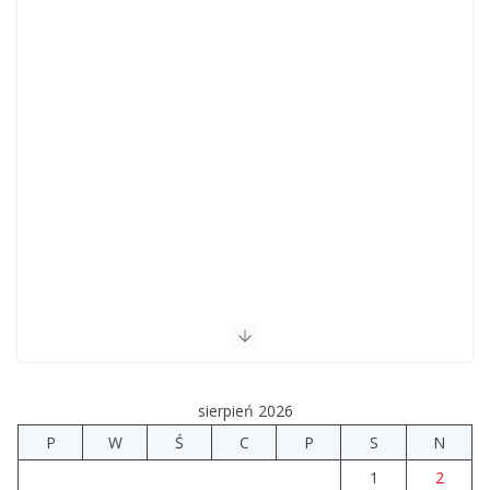
sierpień 2026
P
W
Ś
C
P
S
N
1
2