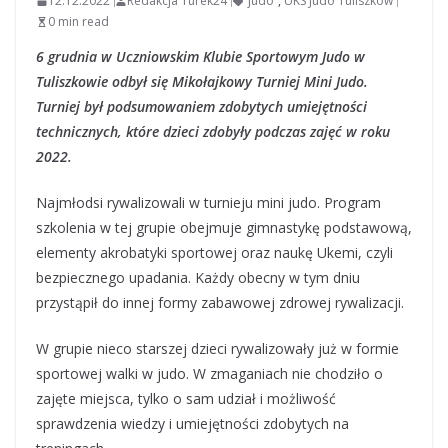
12.12.2022
Redakcja Turek24
judo
,
UKS Judo Tuliszków
0 min read
6 grudnia w Uczniowskim Klubie Sportowym Judo w
Tuliszkowie odbył się Mikołajkowy Turniej Mini Judo.
Turniej był podsumowaniem zdobytych umiejętności
technicznych, które dzieci zdobyły podczas zajęć w roku
2022.
Najmłodsi rywalizowali w turnieju mini judo. Program
szkolenia w tej grupie obejmuje gimnastykę podstawową,
elementy akrobatyki sportowej oraz naukę Ukemi, czyli
bezpiecznego upadania. Każdy obecny w tym dniu
przystąpił do innej formy zabawowej zdrowej rywalizacji.
W grupie nieco starszej dzieci rywalizowały już w formie
sportowej walki w judo. W zmaganiach nie chodziło o
zajęte miejsca, tylko o sam udział i możliwość
sprawdzenia wiedzy i umiejętności zdobytych na