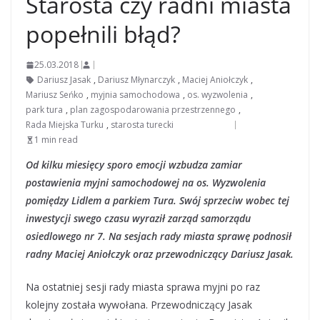
Starosta czy radni miasta
popełnili błąd?
25.03.2018
Dariusz Jasak
,
Dariusz Młynarczyk
,
Maciej Aniołczyk
,
Mariusz Seńko
,
myjnia samochodowa
,
os. wyzwolenia
,
park tura
,
plan zagospodarowania przestrzennego
,
Rada Miejska Turku
,
starosta turecki
1 min read
Od kilku miesięcy sporo emocji wzbudza zamiar
postawienia myjni samochodowej na os. Wyzwolenia
pomiędzy Lidlem a parkiem Tura. Swój sprzeciw wobec tej
inwestycji swego czasu wyraził zarząd samorządu
osiedlowego nr 7. Na sesjach rady miasta sprawę podnosił
radny Maciej Aniołczyk oraz przewodniczący Dariusz Jasak.
Na ostatniej sesji rady miasta sprawa myjni po raz
kolejny została wywołana. Przewodniczący Jasak