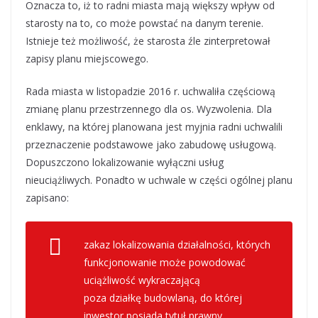
Oznacza to, iż to radni miasta mają większy wpływ od
starosty na to, co może powstać na danym terenie.
Istnieje też możliwość, że starosta źle zinterpretował
zapisy planu miejscowego.
Rada miasta w listopadzie 2016 r. uchwaliła częściową
zmianę planu przestrzennego dla os. Wyzwolenia. Dla
enklawy, na której planowana jest myjnia radni uchwalili
przeznaczenie podstawowe jako zabudowę usługową.
Dopuszczono lokalizowanie wyłączni usług
nieuciążliwych. Ponadto w uchwale w części ogólnej planu
zapisano:
zakaz lokalizowania działalności, których
funkcjonowanie może powodować
uciążliwość wykraczającą
poza działkę budowlaną, do której
inwestor posiada tytuł prawny.