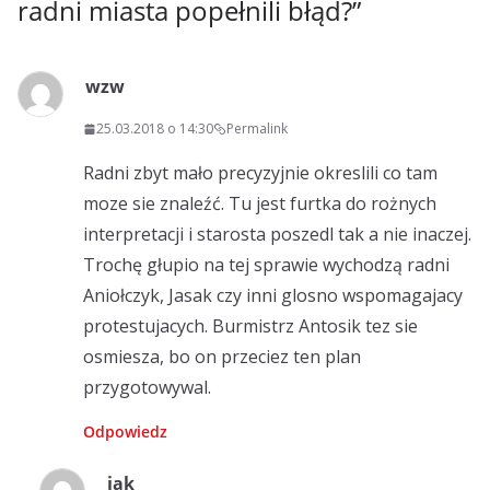
radni miasta popełnili błąd?
”
wzw
25.03.2018 o 14:30
Permalink
Radni zbyt mało precyzyjnie okreslili co tam
moze sie znaleźć. Tu jest furtka do rożnych
interpretacji i starosta poszedl tak a nie inaczej.
Trochę głupio na tej sprawie wychodzą radni
Aniołczyk, Jasak czy inni glosno wspomagajacy
protestujacych. Burmistrz Antosik tez sie
osmiesza, bo on przeciez ten plan
przygotowywal.
Odpowiedz
jak