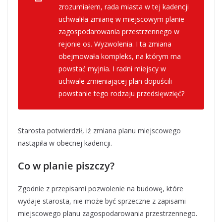
zrozumiałem, rada miasta w tej kadencji
uchwaliła zmianę w miejscowym planie
zagospodarowania przestrzennego w
rejonie os. Wyzwolenia. I ta zmiana
obejmowała kompleks, na którym ma
powstać myjnia. I radni miejscy w
uchwale zmieniającej plan dopuścili
powstanie tego rodzaju przedsięwzięć?
Starosta potwierdził, iż zmiana planu miejscowego
nastąpiła w obecnej kadencji.
Co w planie piszczy?
Zgodnie z przepisami pozwolenie na budowę, które
wydaje starosta, nie może być sprzeczne z zapisami
miejscowego planu zagospodarowania przestrzennego.