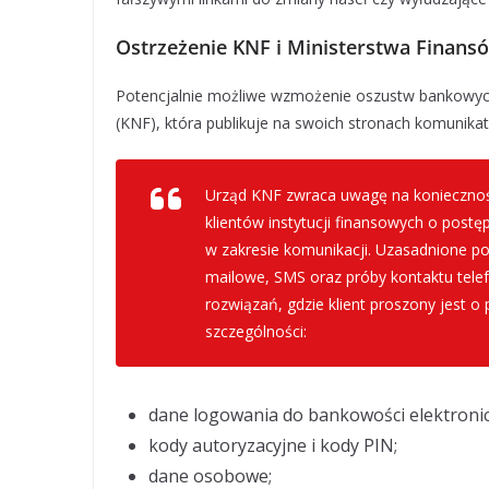
Ostrzeżenie KNF i Ministerstwa Finans
Potencjalnie możliwe wzmożenie oszustw bankowyc
(KNF), która publikuje na swoich stronach komunikat 
Urząd KNF zwraca uwagę na konieczność
klientów instytucji finansowych o post
w zakresie komunikacji. Uzasadnione p
mailowe, SMS oraz próby kontaktu tele
rozwiązań, gdzie klient proszony jest o
szczególności:
dane logowania do bankowości elektronic
kody autoryzacyjne i kody PIN;
dane osobowe;