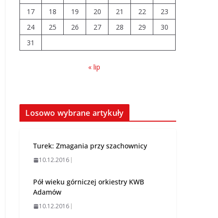
17
18
19
20
21
22
23
24
25
26
27
Upały groźne dla
28
29
30
zwierząt.
31
Weterynaria
apeluje
« lip
04.08.2026
Akademia Sportu
rozpoczęła
Losowo wybrane artykuły
przygotowania do
nowego sezonu
07.08.2026
Turek: Zmagania przy szachownicy
10.12.2016
Pół wieku górniczej orkiestry KWB
Adamów
10.12.2016