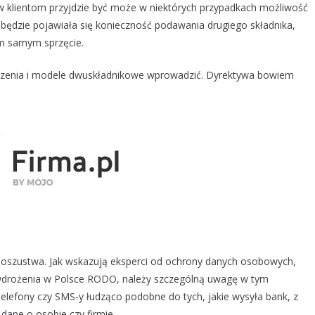
 klientom przyjdzie być może w niektórych przypadkach możliwość
będzie pojawiała się konieczność podawania drugiego składnika,
m samym sprzęcie.
eczenia i modele dwuskładnikowe wprowadzić. Dyrektywa bowiem
i oszustwa. Jak wskazują eksperci od ochrony danych osobowych,
 wdrożenia w Polsce RODO, należy szczególną uwagę w tym
telefony czy SMS-y łudząco podobne do tych, jakie wysyła bank, z
dane o osobie czy firmie.