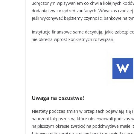
udręczonym wpisywaniem co chwila kolejnych kodów
dodania tzw. urządzeń zaufanych. Wówczas rzadziej 
jeśli wykonywać będziemy czynności bankowe na ty
Instytucje finansowe same decydują, jakie zabezpi
nie określa wprost konkretnych rozwiązań.
Uwaga na oszustwa!
Niestety podczas zmian w przepisach pojawiają się 
nauczeni falą oszustw, które obserwowali podczas
najbliższym okresie zwrócić na podchwytliwe maile, 
fałszywymi linkami do zmiany haseł czy wyłudzające 