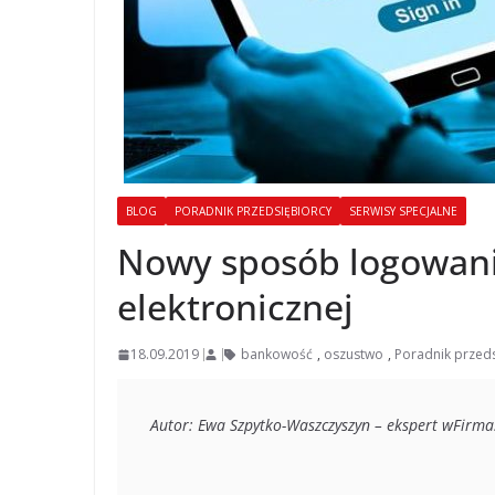
BLOG
PORADNIK PRZEDSIĘBIORCY
SERWISY SPECJALNE
Nowy sposób logowan
elektronicznej
18.09.2019
bankowość
,
oszustwo
,
Poradnik przed
Autor: Ewa Szpytko-Waszczyszyn – ekspert wFirma