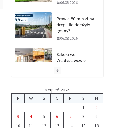
06.08.2026
Prawie 80 mln zł na
drogi. Ile dołożyły
gminy?
06.08.2026
Szkoła we
Władysławowie
przechodzi
modernizację
06.08.2026
sierpień 2026
Prawie 20 tys. zł dla
P
W
Ś
C
P
S
N
dyrektora szpitala.
1
2
Podwyżka mimo
finansowych
3
4
5
6
7
8
9
problemów
10
11
12
13
14
15
16
04.08.2026