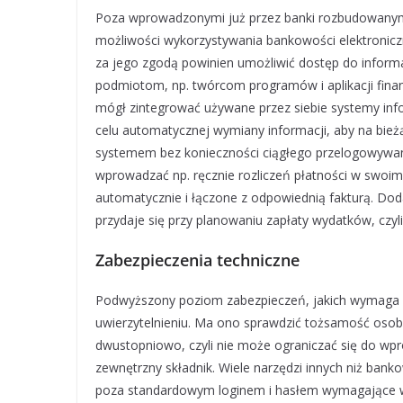
Poza wprowadzonymi już przez banki rozbudowanymi
możliwości wykorzystywania bankowości elektroniczne
za jego zgodą powinien umożliwić dostęp do informa
podmiotom, np. twórcom programów i aplikacji finan
mógł zintegrować używane przez siebie systemy inf
celu automatycznej wymiany informacji, aby na bie
systemem bez konieczności ciągłego przelogowywania
wprowadzać np. ręcznie rozliczeń płatności w swoim
automatycznie i łączone z odpowiednią fakturą. Do
przydaje się przy planowaniu zapłaty wydatków, czyl
Zabezpieczenia techniczne
Podwyższony poziom zabezpieczeń, jakich wymaga o
uwierzytelnieniu. Ma ono sprawdzić tożsamość oso
dwustopniowo, czyli nie może ograniczać się do wpr
zewnętrzny składnik. Wiele narzędzi innych niż ba
poza standardowym loginem i hasłem wymagające wp