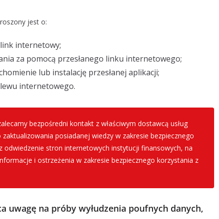
roszony jest o:
link internetowy;
ania za pomocą przesłanego linku internetowego;
omienie lub instalację przesłanej aplikacji;
elewu internetowego.
 zalecamy bezpośredni kontakt z właściwym dostawcą usług
o zaktualizowania posiadanej wiedzy w zakresie bezpiecznego
z odwiedzenie stron internetowych instytucji finansowych, na
formacje i ostrzeżenia w zakresie bezpiecznego korzystania z
ca uwagę na próby wyłudzenia poufnych danych,