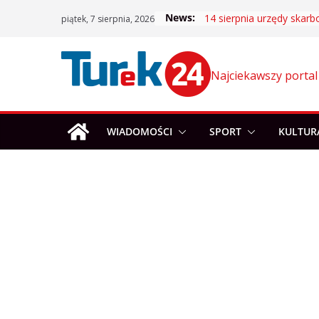
Skip
News:
14 sierpnia urzędy skar
piątek, 7 sierpnia, 2026
to
content
Najciekawszy portal
WIADOMOŚCI
SPORT
KULTUR