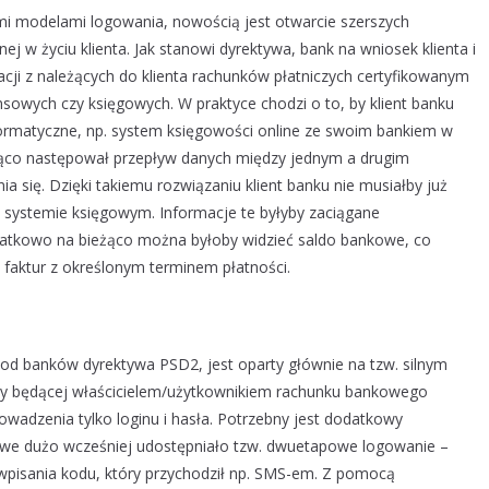
 modelami logowania, nowością jest otwarcie szerszych
j w życiu klienta. Jak stanowi dyrektywa, bank na wniosek klienta i
cji z należących do klienta rachunków płatniczych certyfikowanym
sowych czy księgowych. W praktyce chodzi o to, by klient banku
ormatyczne, np. system księgowości online ze swoim bankiem w
żąco następował przepływ danych między jednym a drugim
 się. Dzięki takiemu rozwiązaniu klient banku nie musiałby już
 systemie księgowym. Informacje te byłyby zaciągane
datkowo na bieżąco można byłoby widzieć saldo bankowe, co
i faktur z określonym terminem płatności.
d banków dyrektywa PSD2, jest oparty głównie na tzw. silnym
by będącej właścicielem/użytkownikiem rachunku bankowego
owadzenia tylko loginu i hasła. Potrzebny jest dodatkowy
nkowe dużo wcześniej udostępniało tzw. dwuetapowe logowanie –
isania kodu, który przychodził np. SMS-em. Z pomocą