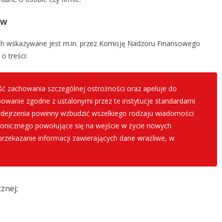
ów
h wskazywane jest m.in. przez Komisję Nadzoru Finansowego
o treści:
 zachowania szczególnej ostrożności oraz apeluje do
ępowanie zgodne z ustalonymi przez te instytucje standardami
odejrzenia powinny wzbudzić wszelkiego rodzaju wiadomości
fonicznego powołujące się na wejście w życie nowych
 przekazanie informacji zawierających dane wrażliwe, w
znej;