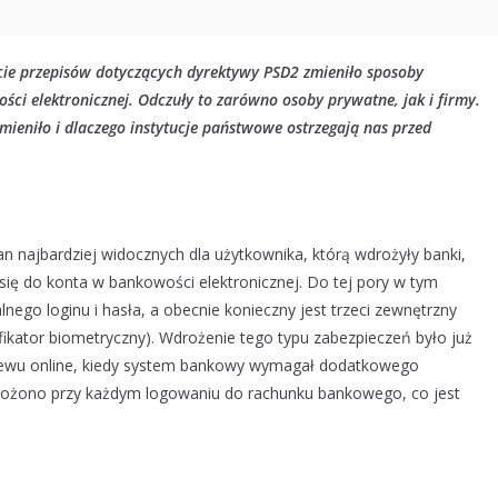
cie przepisów dotyczących dyrektywy PSD2 zmieniło sposoby
ści elektronicznej. Odczuły to zarówno osoby prywatne, jak i firmy.
mieniło i dlaczego instytucje państwowe ostrzegają nas przed
 najbardziej widocznych dla użytkownika, którą wdrożyły banki,
się do konta w bankowości elektronicznej. Do tej pory w tym
ego loginu i hasła, a obecnie konieczny jest trzeci zewnętrzny
yfikator biometryczny). Wdrożenie tego typu zabezpieczeń było już
elewu online, kiedy system bankowy wymagał dodatkowego
drożono przy każdym logowaniu do rachunku bankowego, co jest