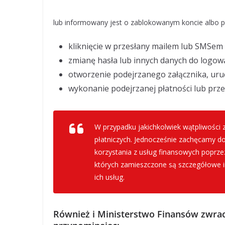
lub informowany jest o zablokowanym koncie albo p
kliknięcie w przesłany mailem lub SMSem 
zmianę hasła lub innych danych do logow
otworzenie podejrzanego załącznika, uruch
wykonanie podejrzanej płatności lub prz
W przypadku jakichkolwiek wątpliwości
płatniczych. Jednocześnie zachęcamy d
korzystania z usług finansowych poprze
których zamieszczone są szczegółowe in
ich usług.
Również i Ministerstwo Finansów zwra