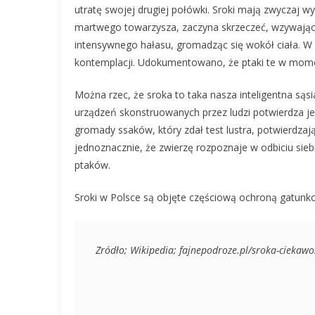
utratę swojej drugiej połówki. Sroki mają zwyczaj 
martwego towarzysza, zaczyna skrzeczeć, wzywając ws
intensywnego hałasu, gromadząc się wokół ciała. 
kontemplacji. Udokumentowano, że ptaki te w mome
Można rzec, że sroka to taka nasza inteligentna sąs
urządzeń skonstruowanych przez ludzi potwierdza jej
gromady ssaków, który zdał test lustra, potwierdz
jednoznacznie, że zwierzę rozpoznaje w odbiciu si
ptaków.
Sroki w Polsce są objęte częściową ochroną gatunk
Zródło; Wikipedia; fajnepodroze.pl/sroka-ciekawo