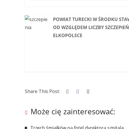
POWIAT TURECKI W ŚRODKU STA
OD WZGLĘDEM LICZBY SZCZEPIEŃ
ELKOPOLSCE
Share This Post:
Może cię zainteresować:
Trzech śmiałków na fotel dyrektora szpitala