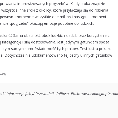
wyprawiania improwizowanych pogrzebów. Kiedy sroka znajdzie
zystkie inne sroki z okolicy, które przyłączają się do robienia
W pewnym momencie wszystkie one milkną i następuje moment
ncie „pogrzebu” okazują emocje podobne do ludzkich.
iadka 🙂 Sama obecność obok ludzkich siedzib oraz korzystanie z
 inteligencję i siłę dostosowania. Jest jedynym gatunkiem spoza
ając tym samym samoświadomość tych ptaków. Test lustra pokazuje
ebie. Dotychczas nie udokumentowano tej cechy u innych gatunków
ową.
stki-informacje-fakty/ Przewodnik Collinsa- Ptaki; www.ekologia.pl/sro