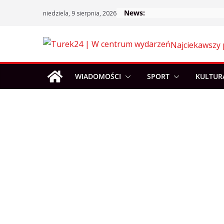
Skip
News:
niedziela, 9 sierpnia, 2026
to
content
Najciekawszy 
WIADOMOŚCI
SPORT
KULTUR