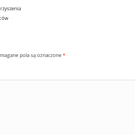
arzyszenia
wców
magane pola są oznaczone
*