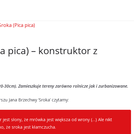
 pica) – konstruktor z
(20-30cm). Zamieszkuje tereny zarówno rolnicze jak i zurbanizowane.
rszu Jana Brzechwy ‘Sroka’ czytamy:
ier jest słony, że mrówka jest większa od wrony (…) Ale nikt
o, że sroka jest kłamczucha.