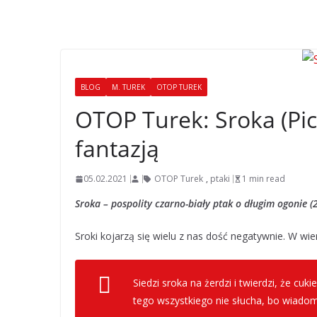
BLOG
M. TUREK
OTOP TUREK
OTOP Turek: Sroka (Pica
fantazją
05.02.2021
OTOP Turek
,
ptaki
1 min read
Sroka – pospolity czarno-biały ptak o długim ogonie 
Sroki kojarzą się wielu z nas dość negatywnie. W wie
Siedzi sroka na żerdzi i twierdzi, że cuk
tego wszystkiego nie słucha, bo wiadom