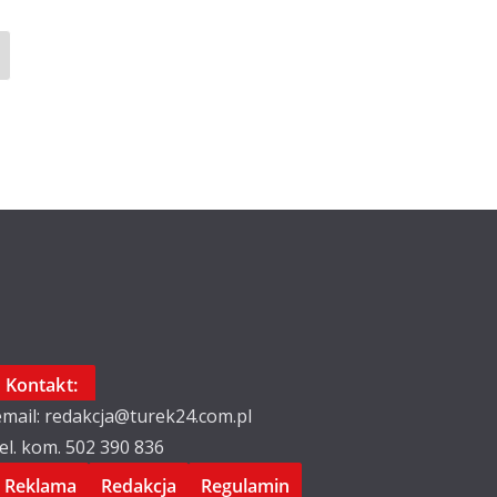
Kontakt:
email: redakcja@turek24.com.pl
tel. kom. 502 390 836
Reklama
Redakcja
Regulamin