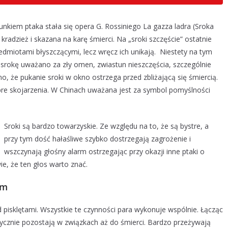
unkiem ptaka stała się opera G. Rossiniego La gazza ladra (Sroka
kradzież i skazana na karę śmierci. Na „sroki szczęście” ostatnie
edmiotami błyszczącymi, lecz wręcz ich unikają. Niestety na tym
 srokę uważano za zły omen, zwiastun nieszczęścia, szczególnie
o, że pukanie sroki w okno ostrzega przed zbliżającą się śmiercią.
bre skojarzenia. W Chinach uważana jest za symbol pomyślności
Sroki są bardzo towarzyskie. Ze względu na to, że są bystre, a
przy tym dość hałaśliwe szybko dostrzegają zagrożenie i
wszczynają głośny alarm ostrzegając przy okazji inne ptaki o
ie, że ten głos warto znać.
om
pisklętami. Wszystkie te czynności para wykonuje wspólnie. Łącząc
ycznie pozostają w związkach aż do śmierci. Bardzo przeżywają