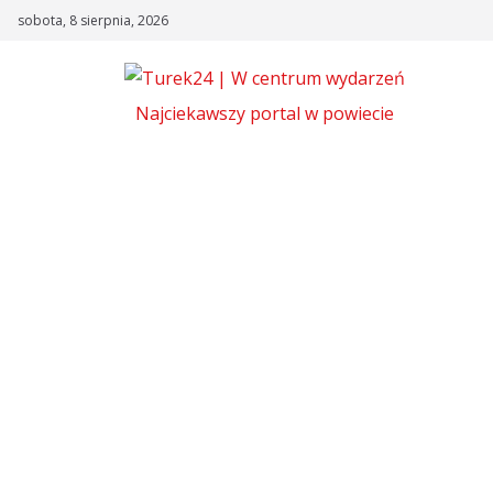
Skip
sobota, 8 sierpnia, 2026
to
content
Najciekawszy portal w powiecie