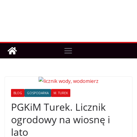
BLOG
GOSPODARKA
M. TUREK
PGKiM Turek. Licznik
ogrodowy na wiosnę i
lato