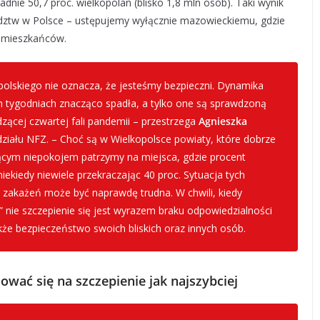
dnie 50,7 proc. wielkopolan (blisko 1,8 mln osób). Taki wynik
dztw w Polsce – ustępujemy wyłącznie mazowieckiemu, gdzie
. mieszkańców.
lskiego nie oznacza, że jesteśmy bezpieczni. Dynamika
h tygodniach znacząco spadła, a tylko one są sprawdzoną
ącej czwartej fali pandemii – przestrzega
Agnieszka
działu NFZ. – Choć są w Wielkopolsce powiaty, które dobrze
nącym niepokojem patrzymy na miejsca, gdzie procent
iekiedy niewiele przekraczając 40 proc. Sytuacja tych
zakażeń może być naprawdę trudna. W chwili, kiedy
” nie szczepienie się jest wyrazem braku odpowiedzialności
także bezpieczeństwo swoich bliskich oraz innych osób.
ać się na szczepienie jak najszybciej