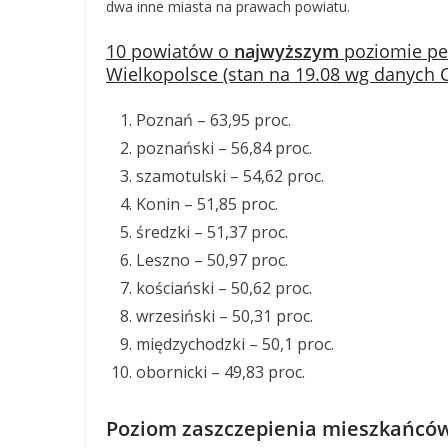
dwa inne miasta na prawach powiatu.
10 powiatów o
najwyższym
poziomie pe
Wielkopolsce (stan na 19.08 wg danych C
Poznań – 63,95 proc.
poznański – 56,84 proc.
szamotulski – 54,62 proc.
Konin – 51,85 proc.
średzki – 51,37 proc.
Leszno – 50,97 proc.
kościański – 50,62 proc.
wrzesiński – 50,31 proc.
międzychodzki – 50,1 proc.
obornicki – 49,83 proc.
Poziom zaszczepienia mieszkańców