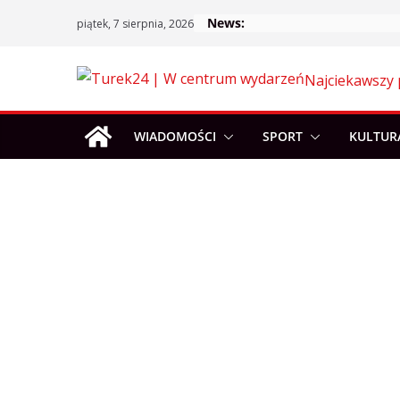
Skip
News:
piątek, 7 sierpnia, 2026
to
content
Najciekawszy 
WIADOMOŚCI
SPORT
KULTUR