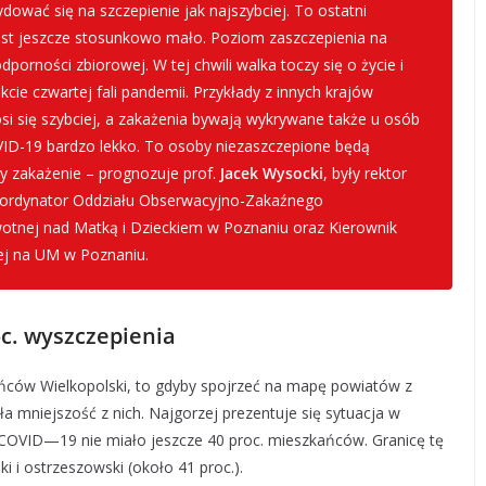
ować się na szczepienie jak najszybciej. To ostatni
st jeszcze stosunkowo mało. Poziom zaszczepienia na
porności zbiorowej. W tej chwili walka toczy się o życie i
kcie czwartej fali pandemii. Przykłady z innych krajów
si się szybciej, a zakażenia bywają wykrywane także u osób
ID-19 bardzo lekko. To osoby niezaszczepione będą
ziły zakażenie – prognozuje prof.
Jacek Wysocki
, były rektor
 ordynator Oddziału Obserwacyjno-Zakaźnego
wotnej nad Matką i Dzieckiem w Poznaniu oraz Kierownik
nej na UM w Poznaniu.
oc. wyszczepienia
ńców Wielkopolski, to gdyby spojrzeć na mapę powiatów z
ła mniejszość z nich. Najgorzej prezentuje się sytuacja w
 COVID—19 nie miało jeszcze 40 proc. mieszkańców. Granicę tę
i i ostrzeszowski (około 41 proc.).