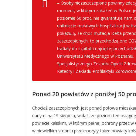
– Osoby niezaszczepione powinny zdecyd
moment, w którym zakażeń w Polsce je
poziomie 60 proc. nie gwarantuje nam od
uniknięcie masowych hospitalizacji w tra
pokazują, że choć mutacja Delta przeno
zaszczepionych, to przechodzą one COV
trafiały do szpitali i najciężej przechod
Uniwersytetu Medycznego w Poznaniu,
Specjalistycznego Zespołu Opieki Zdro
Katedry i Zakładu Profilaktyki Zdrowot
Ponad 20 powiatów z poniżej 50 pr
Chociaż zaszczepionych jest ponad połowa mieszka
danymi na 19 sierpnia, widać, że poziom ten osiągnę
powiecie kaliskim, w którym pełnej ochrony przeciw
w niewielkim stopniu przekroczyły także powiaty kolsk