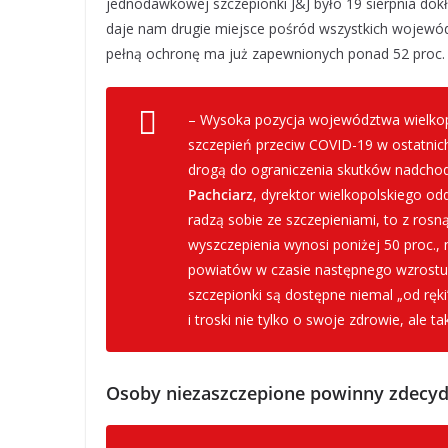
jednodawkowej szczepionki J&J było 19 sierpnia dokła
daje nam drugie miejsce pośród wszystkich wojewó
pełną ochronę ma już zapewnionych ponad 52 proc
– Wysoka pozycja województwa wielkopo
szczepień przeciw COVID-19 w ostatnic
drogą do ograniczenia skutków nadchodz
Pachciarz
, dyrektor wielkopolskiego od
radzą sobie ze szczepieniami, to z ros
wyszczepienia wynosi poniżej 50 proc., n
powiatów w czasie następnego wzrostu 
szczepionki są dostępne niemal „od ręki
i troski nie tylko o swoje zdrowie, ale 
Osoby niezaszczepione powinny zdecydow