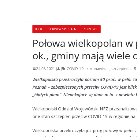
BLOG
SERWISY SPECJALNE
ZDROWIE
Połowa wielkopolan w 
ok., gminy mają wiele 
24.08.2021
COVID-19
,
koronawirus
,
szczepienia
Wielkopolska przekroczyła poziom 50 proc. w pełni z
Poznań – zabezpieczonych przeciw COVID-19 jest blis
„białych plam”. Niepokojące są dane m.in. z powiatu k
Wielkopolski Oddział Wojewódzki NFZ przeanalizow
one stan szczepień przeciw COVID-19 w regionie na c
Wielkopolska przekroczyła już próg połowy w pełni