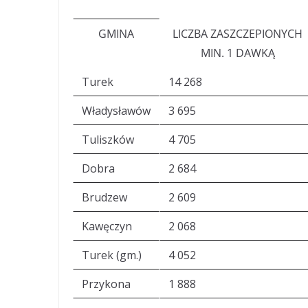
GMINA
LICZBA ZASZCZEPIONYCH
MIN. 1 DAWKĄ
Turek
14 268
Władysławów
3 695
Tuliszków
4 705
Dobra
2 684
Brudzew
2 609
Kawęczyn
2 068
Turek (gm.)
4 052
Przykona
1 888