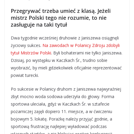
Przegrywać trzeba umieć z klasą. Jeżeli
mistrz Polski tego nie rozumie, to nie
zasługuje na taki tytuł
Dwa tygodnie wcześniej druhowie z Janiszewa osiągnęli
życiowy sukces.
Na zawodach w Polanicy Zdroju zdobyli
tytuł Mistrzów Polski
. Byli bohaterami nie tylko Janiszewa.
Dzisiaj, po występku w Kaczkach Śr., trudno sobie
wyobrazić, by mieli gdziekolwiek oficjalnie reprezentować
powiat turecki.
Po sukcesie w Polanicy druhom z Janiszewa najwyraźniej
zbyt mocno woda sodowa uderzyła do głowy. Forma
sportowa uleciała, gdyż w Kaczkach Śr. w sztafecie
pożarniczej zajęli dopiero 11. miejsce, a w ćwiczeniu
bojowym 5. lokatę. Porażkę należy przyjąć godnie, a
sportową frustrację najlepiej wyładować podczas
własnych startów, a nie blokując występ konkurencji.