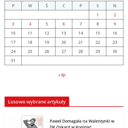
P
W
Ś
C
P
S
N
Wiata Wielkopolska. Dotacje nawet do 300 tys. zł
1
2
04.08.2026
3
4
5
6
7
8
9
10
11
12
14 sierpnia urzędy skarbowe
13
14
15
16
będą nieczynne
17
18
19
20
21
22
23
06.08.2026
24
25
26
27
28
29
30
31
« lip
Losowo wybrane artykuły
Paweł Domagała na Walentynki w
DK Oskard w Koninie!