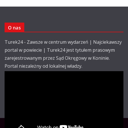
O nas
Turek24 - Zawsze w centrum wydarzeń | Najciekawszy
portal w powiecie | Turek24 jest tytułem prasowym
zarejestrowanym przez Sąd Okręgowy w Koninie.
Portal niezależny od lokalnej władzy.
Kontakt:
email: redakcja@turek24.com.pl
tel. kom. 502 390 836
Reklama
Redakcja
Regulamin
Copyright © Turek24.com.pl Wdrożenie :
Rabnet.pl