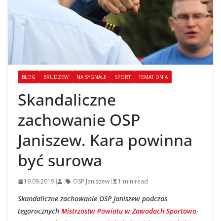
BLOG
BRUDZEW
NA SYGNALE
SPORT
TEMAT DNIA
Skandaliczne
zachowanie OSP
Janiszew. Kara powinna
być surowa
19.09.2019
OSP Janiszew
1 min read
Skandaliczne zachowanie OSP Janiszew podczas
tegorocznych
Mistrzostw Powiatu w Zawodach Sportowo-