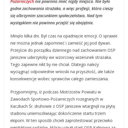
Pożarniczych
nie powinno mieć nigdy miejsca. Nie było
godne zachowania strażaka, a więc profesji, która cieszy
się olbrzymim szacunkiem społeczeństwa. Nad tym
występkiem nie powinno przejść się obojętnie.
Minęło kilka dni. Był czas na opadnięcie emocji. O sprawie
nie można jednak zapomnieć i zamieść jej pod dywan.
Przejście do porządku dziennego nad zachowaniem OSP
Janiszew uderzyłoby we wzorcowy wizerunek strażaka.
Tego zapewne nikt by nie chciał. Dlatego należy
wyciągnąć odpowiednie wnioski na przyszłość, ale także
konsekwencje wobec sprawców całego zamieszania.
Przypomnijmy, iż podczas Mistrzostw Powiatu w
Zawodach Sportowo-Pożarniczych rozegranych w
Kaczkach Śr. druhowie z OSP Janiszew wtargnęli na płytę
stadionu uniemożliwiając dokończenie startu trzem
ekipom. W ten sposób chcieli zaprotestować przeciwko
werdyktowi sędziów, którzy uznali start OSP Kalinowa za