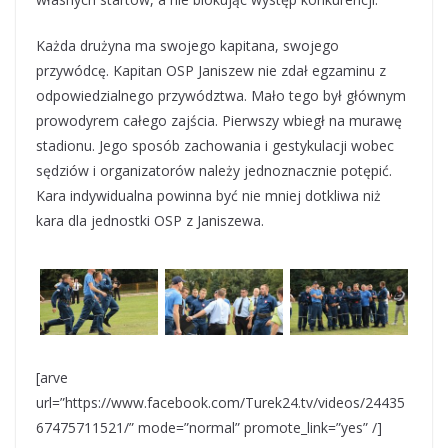
Każda drużyna ma swojego kapitana, swojego
przywódcę. Kapitan OSP Janiszew nie zdał egzaminu z
odpowiedzialnego przywództwa. Mało tego był głównym
prowodyrem całego zajścia. Pierwszy wbiegł na murawę
stadionu. Jego sposób zachowania i gestykulacji wobec
sędziów i organizatorów należy jednoznacznie potępić.
Kara indywidualna powinna być nie mniej dotkliwa niż
kara dla jednostki OSP z Janiszewa.
[arve
url=”https://www.facebook.com/Turek24.tv/videos/24435
67475711521/” mode=”normal” promote_link=”yes” /]