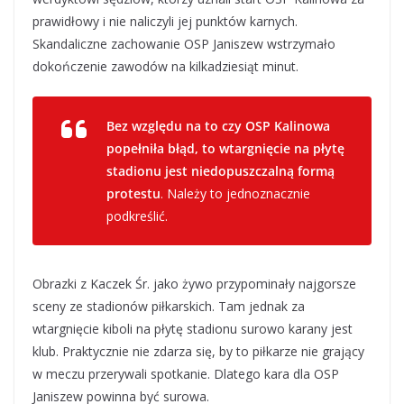
prawidłowy i nie naliczyli jej punktów karnych.
Skandaliczne zachowanie OSP Janiszew wstrzymało
dokończenie zawodów na kilkadziesiąt minut.
Bez względu na to czy OSP Kalinowa
popełniła błąd, to wtargnięcie na płytę
stadionu jest niedopuszczalną formą
protestu
. Należy to jednoznacznie
podkreślić.
Obrazki z Kaczek Śr. jako żywo przypominały najgorsze
sceny ze stadionów piłkarskich. Tam jednak za
wtargnięcie kiboli na płytę stadionu surowo karany jest
klub. Praktycznie nie zdarza się, by to piłkarze nie grający
w meczu przerywali spotkanie. Dlatego kara dla OSP
Janiszew powinna być surowa.