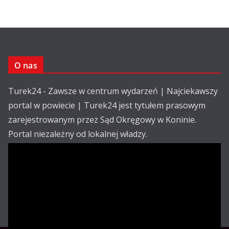
O nas
Turek24 - Zawsze w centrum wydarzeń | Najciekawszy
portal w powiecie | Turek24 jest tytułem prasowym
zarejestrowanym przez Sąd Okręgowy w Koninie.
Portal niezależny od lokalnej władzy.
Kontakt:
email: redakcja@turek24.com.pl
tel. kom. 502 390 836
Reklama
Redakcja
Regulamin