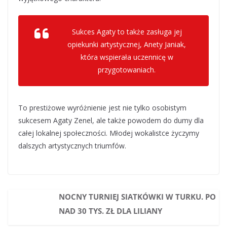
Sukces Agaty to także zasługa jej
opiekunki artystycznej, Anety Janiak,
która wspierała uczennicę w
przygotowaniach.
To prestiżowe wyróżnienie jest nie tylko osobistym
sukcesem Agaty Zenel, ale także powodem do dumy dla
całej lokalnej społeczności. Młodej wokalistce życzymy
dalszych artystycznych triumfów.
NOCNY TURNIEJ SIATKÓWKI W TURKU. PO
NAD 30 TYS. ZŁ DLA LILIANY