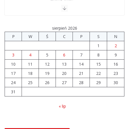
04.08.2026
Upały groźne dla zwierząt. Weterynaria apeluje
04.08.2026
sierpień 2026
P
W
Ś
C
P
S
N
Wiata Wielkopolska. Dotacje nawet do 300 tys. zł
1
2
04.08.2026
3
4
5
6
7
8
9
10
11
12
14 sierpnia urzędy skarbowe
13
14
15
16
będą nieczynne
17
18
19
20
21
22
23
06.08.2026
24
25
26
27
28
29
30
31
« lip