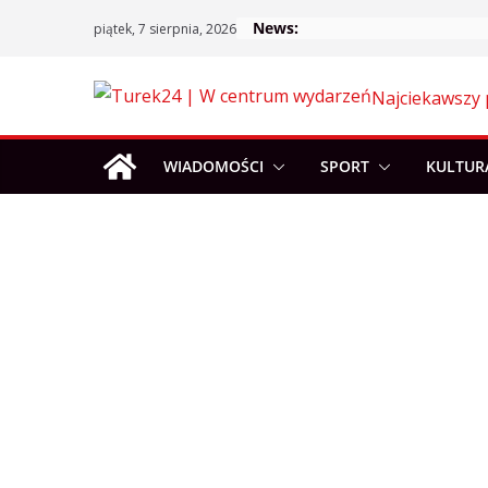
Skip
News:
piątek, 7 sierpnia, 2026
to
content
Najciekawszy 
WIADOMOŚCI
SPORT
KULTUR