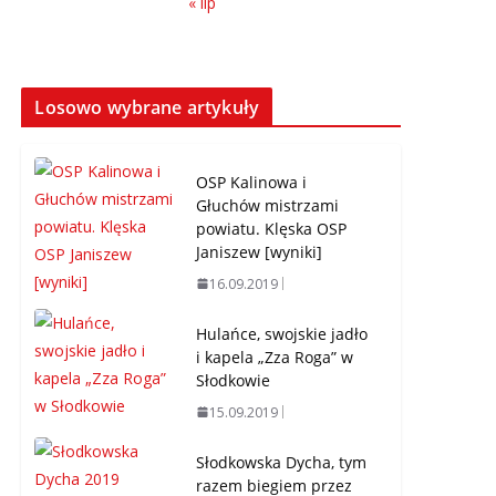
« lip
Losowo wybrane artykuły
OSP Kalinowa i
Głuchów mistrzami
powiatu. Klęska OSP
Janiszew [wyniki]
16.09.2019
Hulańce, swojskie jadło
i kapela „Zza Roga” w
Słodkowie
15.09.2019
Słodkowska Dycha, tym
razem biegiem przez