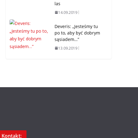
las
14.09.2019
Deveris: „Jesteśmy tu
po to, aby być dobrym
sąsiadem…”
13.09.2019
Kontakt: