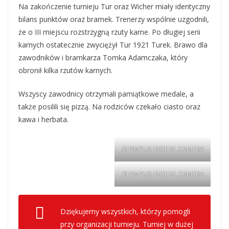
Na zakończenie turnieju Tur oraz Wicher miały identyczny
bilans punktów oraz bramek. Trenerzy wspólnie uzgodnili,
że o III miejscu rozstrzygną rzuty karne. Po długiej serii
karnych ostatecznie zwyciężył Tur 1921 Turek. Brawo dla
zawodników i bramkarza Tomka Adamczaka, który
obronił kilka rzutów karnych.
Wszyscy zawodnicy otrzymali pamiątkowe medale, a
także posilili się pizzą. Na rodziców czekało ciasto oraz
kawa i herbata.
OLYMPUS DIGITAL CAMERA
OLYMPUS DIGITAL CAMERA
Dziękujemy wszystkich, którzy pomogli
przy organizacji turnieju. Turniej w dużej