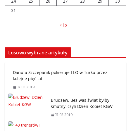
24
25
26
27
28
29
30
31
« lip
Losowo wybrane artykuły
Danuta Szczepanik pokieruje I LO w Turku przez
kolejne pięć lat
07.03.2019
Brudzew. Bez was świat byłby
smutny, czyli Dzień Kobiet KGW
07.03.2019