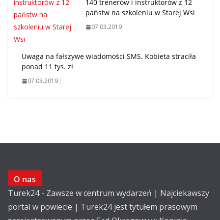
140 trenerów i instruktorów z 12
państw na szkoleniu w Starej Wsi
07.03.2019
Uwaga na fałszywe wiadomości SMS. Kobieta straciła
ponad 11 tys. zł
07.03.2019
O nas
Turek24 - Zawsze w centrum wydarzeń | Najciekawszy
portal w powiecie | Turek24 jest tytułem prasowym