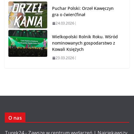
Puchar Polski: Orzeł Kawęczyn
gra o ćwierćfinał
24.03.2026
Wielkopolski Rolnik Roku. Wśród
nominowanych gospodarstwo z
Kowali Księżych
23.03.2026
O nas
Turek24 - Zawsze w centrum wydarzeń | Najciekawszy