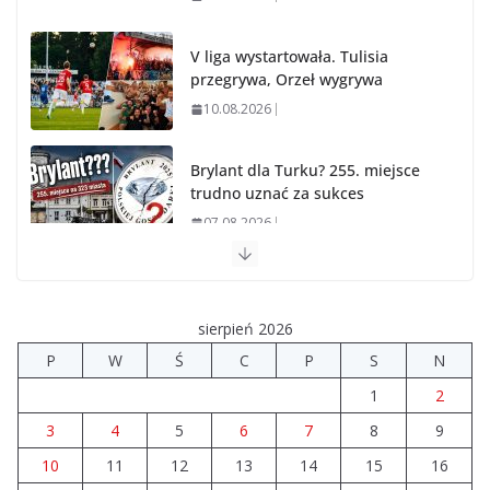
V liga wystartowała. Tulisia
przegrywa, Orzeł wygrywa
10.08.2026
Brylant dla Turku? 255. miejsce
trudno uznać za sukces
07.08.2026
Akademia Sportu rozpoczęła przygotowania do
nowego sezonu
sierpień 2026
07.08.2026
P
W
Ś
C
P
S
N
1
2
14 sierpnia urzędy skarbowe będą nieczynne
06.08.2026
3
4
5
6
7
8
9
10
11
12
13
14
15
16
Drzewa na Wyzwolenia. Wycinka