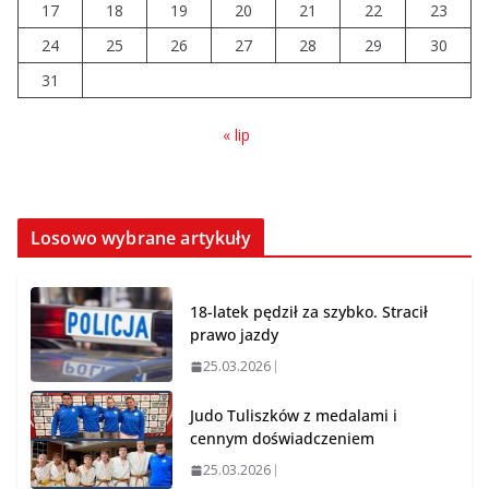
17
18
19
20
21
22
23
nie jest jedynym rozwiązaniem
24
25
26
27
28
29
30
10.08.2026
31
« lip
Losowo wybrane artykuły
18-latek pędził za szybko. Stracił
prawo jazdy
25.03.2026
Judo Tuliszków z medalami i
cennym doświadczeniem
25.03.2026