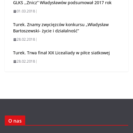
GLKS ,,Znicz” Władysławów podsumował 2017 rok
01.03.2018
Turek. Znamy zwycięzców konkursu „Władysław
Bartoszewski- życie i działalność”
28.02.2018
Turek. Trwa finał XIX Licealiady w piłce siatkowej
28.02.2018
O nas