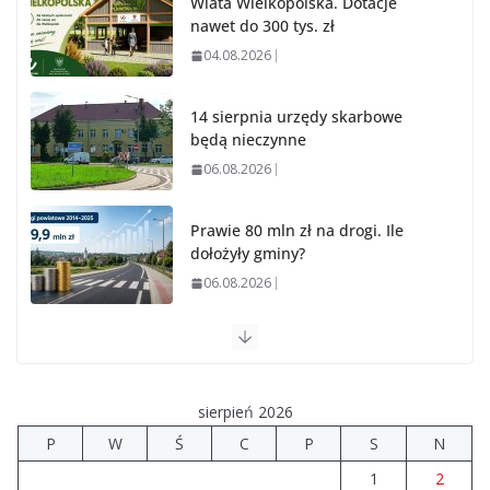
Wiata Wielkopolska. Dotacje
nawet do 300 tys. zł
04.08.2026
14 sierpnia urzędy skarbowe
będą nieczynne
06.08.2026
Prawie 80 mln zł na drogi. Ile
dołożyły gminy?
06.08.2026
Szkoła we Władysławowie
przechodzi modernizację
06.08.2026
sierpień 2026
P
W
Ś
C
P
S
N
Prawie 20 tys. zł dla dyrektora
1
2
szpitala. Podwyżka mimo