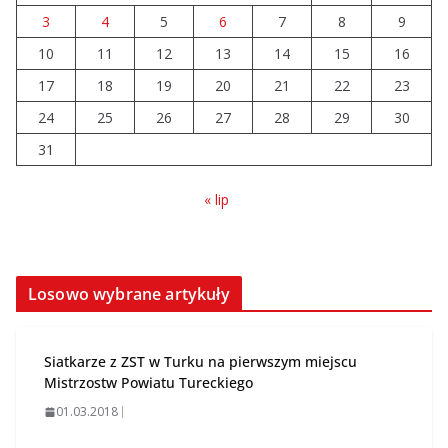
finansowych problemów
3
4
5
6
7
8
9
04.08.2026
10
11
12
13
14
15
16
17
18
19
20
21
22
23
Upały groźne dla zwierząt.
Weterynaria apeluje
24
25
26
27
28
29
30
04.08.2026
31
« lip
Losowo wybrane artykuły
Siatkarze z ZST w Turku na pierwszym miejscu
Mistrzostw Powiatu Tureckiego
01.03.2018