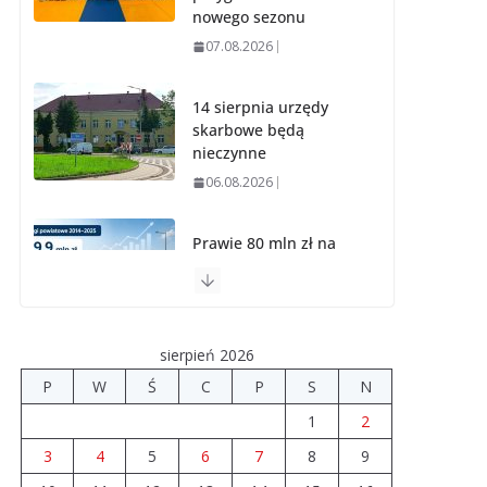
nowego sezonu
07.08.2026
14 sierpnia urzędy
skarbowe będą
nieczynne
06.08.2026
Prawie 80 mln zł na
drogi. Ile dołożyły
gminy?
06.08.2026
sierpień 2026
Szkoła we
P
W
Ś
C
P
S
N
Władysławowie
1
2
przechodzi
modernizację
3
4
5
6
7
8
9
06.08.2026