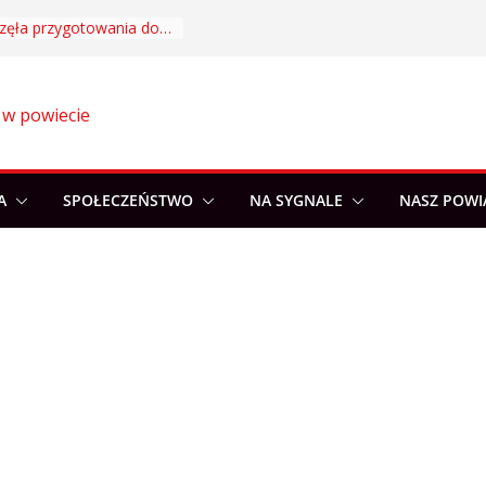
Akademia Sportu rozpoczęła przygotowania do nowego sezonu
 w powiecie
A
SPOŁECZEŃSTWO
NA SYGNALE
NASZ POWI