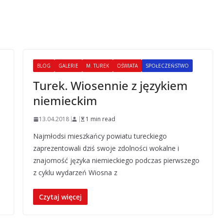
BLOG
GALERIE
M. TUREK
OŚWIATA
SPOŁECZEŃSTWO
Turek. Wiosennie z językiem
niemieckim
13.04.2018
1 min read
Najmłodsi mieszkańcy powiatu tureckiego
zaprezentowali dziś swoje zdolności wokalne i
znajomość języka niemieckiego podczas pierwszego
z cyklu wydarzeń Wiosna z
Czytaj więcej