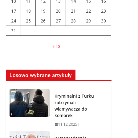
10
11
12
13
14
15
16
17
18
19
20
21
22
23
Prawie 20 tys. zł dla
24
25
26
dyrektora szpitala.
27
28
29
30
Podwyżka mimo
31
finansowych
problemów
« lip
04.08.2026
Brylant dla Turku? 255.
miejsce trudno uznać
Losowo wybrane artykuły
za sukces
07.08.2026
Kryminalni z Turku
zatrzymali
włamywacza do
komórek
11.12.2025