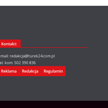
Kontakt:
email: redakcja@turek24.com.pl
tel. kom. 502 390 836
Reklama
Redakcja
Regulamin