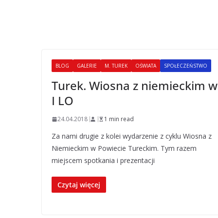
BLOG
GALERIE
M. TUREK
OŚWIATA
SPOŁECZEŃSTWO
Turek. Wiosna z niemieckim w
I LO
24.04.2018
1 min read
Za nami drugie z kolei wydarzenie z cyklu Wiosna z
Niemieckim w Powiecie Tureckim. Tym razem
miejscem spotkania i prezentacji
Czytaj więcej