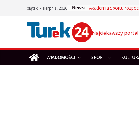
Skip
News:
piątek, 7 sierpnia, 2026
to
content
Najciekawszy portal
WIADOMOŚCI
SPORT
KULTUR