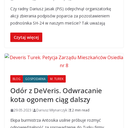
Czy radny Dariusz Jasak (PiS) odepchnął organizatorkę
akcji zbierania podpisów poparcia za pozostawieniem
podnośnika SH-24 w naszym mieście? Tak uważają
Czytaj więcej
BLOG
GOSPODARKA
M. TUREK
Odór z DeVeris. Odwracanie
kota ogonem ciąg dalszy
29.05.2023
Dariusz Młynarczyk
2 min read
Ekipa burmistrza Antosika usilnie próbuje rozmyć
odpowiedzialność za sprowadzenie do Turku firmy