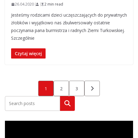
26.04.2020
2 min read
Jesteśmy rodzicami dzieci uczęszczających do prywatnych
żłobków i wyjątkowo nas zbulwersowały ostatnie
poczynania pana burmistrza i radnych Ziemi Turkowskiej.
Szczególnie
Czytaj więcej
Stronicowanie
1
2
3
wpisów
Szukaj