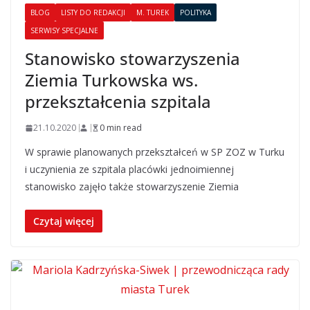
BLOG
LISTY DO REDAKCJI
M. TUREK
POLITYKA
SERWISY SPECJALNE
Stanowisko stowarzyszenia
Ziemia Turkowska ws.
przekształcenia szpitala
21.10.2020
0 min read
W sprawie planowanych przekształceń w SP ZOZ w Turku
i uczynienia ze szpitala placówki jednoimiennej
stanowisko zajęło także stowarzyszenie Ziemia
Czytaj więcej