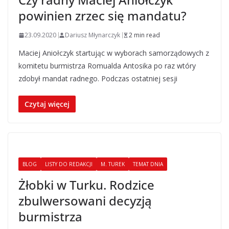
powinien zrzec się mandatu?
23.09.2020
Dariusz Młynarczyk
2 min read
Maciej Aniołczyk startując w wyborach samorządowych z
komitetu burmistrza Romualda Antosika po raz wtóry
zdobył mandat radnego. Podczas ostatniej sesji
Czytaj więcej
BLOG
LISTY DO REDAKCJI
M. TUREK
TEMAT DNIA
Żłobki w Turku. Rodzice
zbulwersowani decyzją
burmistrza