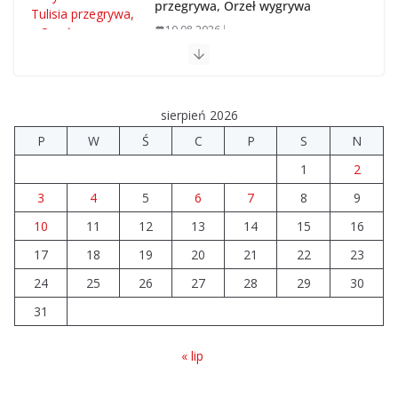
przegrywa, Orzeł wygrywa
10.08.2026
Brylant dla Turku? 255. miejsce trudno uznać za
sukces
sierpień 2026
07.08.2026
P
W
Ś
C
P
S
N
1
2
Akademia Sportu rozpoczęła przygotowania do
nowego sezonu
3
4
5
6
7
8
9
07.08.2026
10
11
12
13
14
15
16
17
18
19
20
21
22
23
Nowy samochód zaopatrzeniowy
24
25
26
dla strażaków z Turku
27
28
29
30
10.08.2026
31
« lip