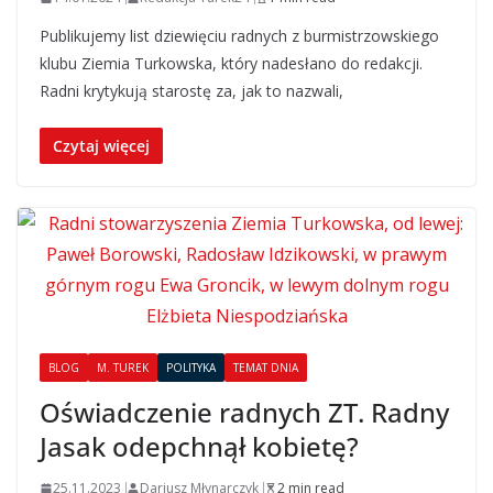
Publikujemy list dziewięciu radnych z burmistrzowskiego
klubu Ziemia Turkowska, który nadesłano do redakcji.
Radni krytykują starostę za, jak to nazwali,
Czytaj więcej
BLOG
M. TUREK
POLITYKA
TEMAT DNIA
Oświadczenie radnych ZT. Radny
Jasak odepchnął kobietę?
25.11.2023
Dariusz Młynarczyk
2 min read