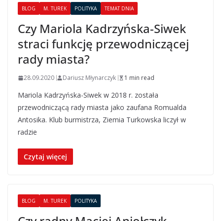
BLOG
M. TUREK
POLITYKA
TEMAT DNIA
Czy Mariola Kadrzyńska-Siwek
straci funkcję przewodniczącej
rady miasta?
28.09.2020
Dariusz Młynarczyk
1 min read
Mariola Kadrzyńska-Siwek w 2018 r. została
przewodniczącą rady miasta jako zaufana Romualda
Antosika. Klub burmistrza, Ziemia Turkowska liczył w
radzie
Czytaj więcej
BLOG
M. TUREK
POLITYKA
Czy radny Maciej Aniołczyk