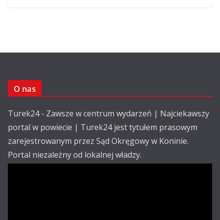
O nas
Turek24 - Zawsze w centrum wydarzeń | Najciekawszy
portal w powiecie | Turek24 jest tytułem prasowym
zarejestrowanym przez Sąd Okręgowy w Koninie.
Portal niezależny od lokalnej władzy.
Kontakt:
email: redakcja@turek24.com.pl
tel. kom. 502 390 836