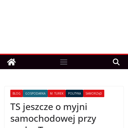
BLOG
GOSPODARKA
M. TUREK
POLITYKA
SAMORZĄD
TS jeszcze o myjni
samochodowej przy