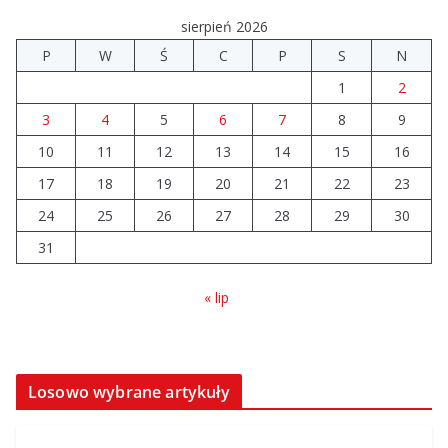
sierpień 2026
Prawie 20 tys. zł dla dyrektora szpitala. Podwyżka
P
W
Ś
C
P
S
N
mimo finansowych problemów
1
2
04.08.2026
3
4
5
6
7
8
9
10
11
12
Brylant dla Turku? 255. miejsce
13
14
15
16
trudno uznać za sukces
17
18
19
20
21
22
23
07.08.2026
24
25
26
27
28
29
30
31
« lip
Losowo wybrane artykuły