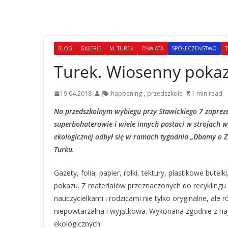
BLOG
GALERIE
M. TUREK
OŚWIATA
SPOŁECZEŃSTWO
T
Turek. Wiosenny pokaz
19.04.2018
happening
,
przedszkole
1 min read
Na przedszkolnym wybiegu przy Stawickiego 7 zaprezent
superbohaterowie i wiele innych postaci w strojac
ekologicznej odbył się w ramach tygodnia „Dbamy o Z
Turku.
Gazety, folia, papier, rolki, tektury, plastikowe butel
pokazu. Z materiałów przeznaczonych do recyklingu
nauczycielkami i rodzicami nie tylko oryginalne, ale
niepowtarzalna i wyjątkowa. Wykonana zgodnie z n
ekologicznych.