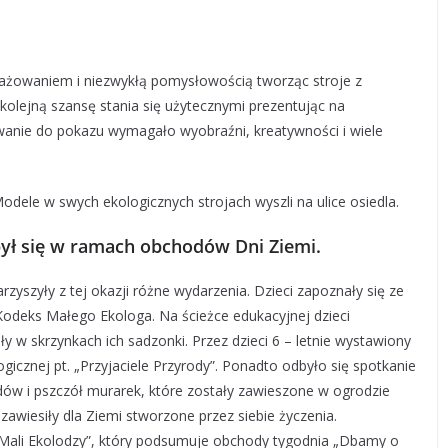
gażowaniem i niezwykłą pomysłowością tworząc stroje z
kolejną szansę stania się użytecznymi prezentując na
anie do pokazu wymagało wyobraźni, kreatywności i wiele
dele w swych ekologicznych strojach wyszli na ulice osiedla.
był się w ramach obchodów Dni Ziemi.
yszyły z tej okazji różne wydarzenia. Dzieci zapoznały się ze
odeks Małego Ekologa. Na ścieżce edukacyjnej dzieci
 w skrzynkach ich sadzonki. Przez dzieci 6 – letnie wystawiony
ogicznej pt. „Przyjaciele Przyrody”. Ponadto odbyło się spotkanie
dów i pszczół murarek, które zostały zawieszone w ogrodzie
awiesiły dla Ziemi stworzone przez siebie życzenia.
„Mali Ekolodzy”, który podsumuje obchody tygodnia „Dbamy o