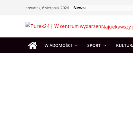
Skip
News:
czwartek, 6 sierpnia, 2026
to
content
Najciekawszy 
WIADOMOŚCI
SPORT
KULTUR