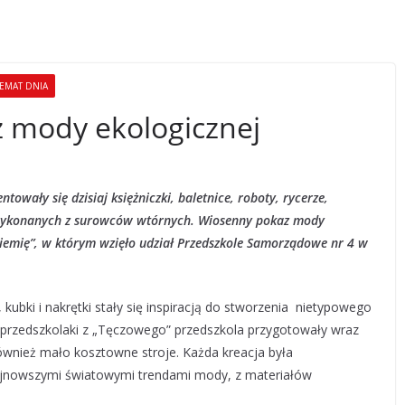
EMAT DNIA
 mody ekologicznej
owały się dzisiaj księżniczki, baletnice, roboty, rycerze,
h wykonanych z surowców wtórnych. Wiosenny pokaz mody
iemię”, w którym wzięło udział Przedszkole Samorządowe nr 4 w
ki, kubki i nakrętki stały się inspiracją do stworzenia nietypowego
 przedszkolaki z „Tęczowego” przedszkola przygotowały wraz
 również mało kosztowne stroje. Każda kreacja była
ajnowszymi światowymi trendami mody, z materiałów