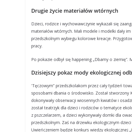
Drugie życie materiałów wtórnych
Dzieci, rodzice i wychowawczynie wykazali się zaan
materiałów wtórnych. Mali modele i modelki dały im 
przedszkolnym wybiegu kolorowe kreacje. Przygotow
pracy.
Po pokazie odbył się happening „Dbamy o ziemię”. Mo
Dzisiejszy pokaz mody ekologicznej od
'Tęczowym” przedszkolakom przez cały tydzień towarz
sposobami dbania o środowisko. Został stworzony K
dokonywały obserwacji wiosennych kwiatów i osadziły
został teatrzyk dla dzieci i rodziców o tematyce ekol
z pszczelarzem, a dzieci wykonywały domki dla owa
przedszkolnym. Zaś na drzewku ekologicznym dzieci z
Uwieńczeniem będzie konkurs wiedzy ekologicznej 