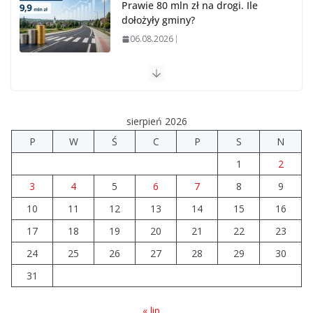
Prawie 80 mln zł na drogi. Ile
dołożyły gminy?
06.08.2026
Szkoła we Władysławowie przechodzi modernizację
06.08.2026
sierpień 2026
Prawie 20 tys. zł dla dyrektora szpitala. Podwyżka
P
W
Ś
C
P
S
N
mimo finansowych problemów
1
2
04.08.2026
3
4
5
6
7
8
9
10
11
12
Brylant dla Turku? 255. miejsce
13
14
15
16
trudno uznać za sukces
17
18
19
20
21
22
23
07.08.2026
24
25
26
27
28
29
30
31
« lip