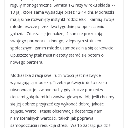
reguły monogamiczne. Samica 1-2 razy w roku składa 7-
13 jaj, które sama wysiaduje przez 12-14 dni. Modraszki
mają silnie rozwinięty instynkt rodzicielski i karmią swoje
młode jeszcze przez dwa tygodnie po opuszczeniu
gniazda. Zdarza się jednakże, iż samice porzucają
swojego partnera dla innego, z lepszym statusem
społecznym, zanim młode usamodzielnią się całkowicie.
Opuszczony ptak musi niestety starać się potem o
nowego partnera.
Modraszka z racji swej ruchliwości jest niezwykle
wymagającą modelką. Trzeba poświęcić dużo czasu
obserwując jej zwinne ruchy gdy skacze pomiędzy
cienkimi gałązkami lub zawisa głową w dół, jeśli chcemy
się jej dobrze przyjrzeć czy wykonać dobrej jakości
zdjęcie. Warto. Ptasie obserwacje dostarczą nam
niematerialnych wartości, takich jak poprawa
samopoczucia i redukcja stresu. Warto zacząć już dziś!