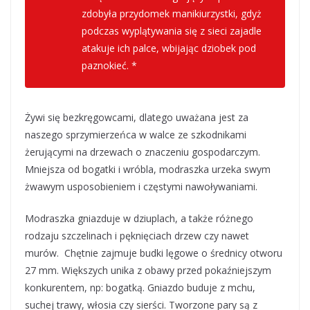
zdobyła przydomek manikiurzystki, gdyż
podczas wyplątywania się z sieci zajadle
atakuje ich palce, wbijając dziobek pod
paznokieć. *
Żywi się bezkręgowcami, dlatego uważana jest za
naszego sprzymierzeńca w walce ze szkodnikami
żerującymi na drzewach o znaczeniu gospodarczym.
Mniejsza od bogatki i wróbla, modraszka urzeka swym
żwawym usposobieniem i częstymi nawoływaniami.
Modraszka gniazduje w dziuplach, a także różnego
rodzaju szczelinach i pęknięciach drzew czy nawet
murów. Chętnie zajmuje budki lęgowe o średnicy otworu
27 mm. Większych unika z obawy przed pokaźniejszym
konkurentem, np: bogatką. Gniazdo buduje z mchu,
suchej trawy, włosia czy sierści. Tworzone pary są z