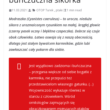
11.03.2021
OTOP Turek
,
ptaki
1 min read
Modraszka (Cyanistes caeruleus) – to urocza, nieduża
sikora z urozmaiconym rysunkiem na małej, krągłej głowie
(czarny pasek oczny i błękitna czapeczka). Dobrze się czuje
obok człowieka. Łatwo oswaja się z naszą obecnością,
dlatego jest stałym bywalcem karmników, gdzie lubi
zawłaszczać cały pokarm dla siebie.
Jest wyjątkowo zadziorna i buńczuczna
– przegania większe od siebie bogatki z
karmnika, nie przepuści też
przedstawicielom własnego gatunku. (…)
Wojowniczość wykazuje również w
starciu z człowiekiem. Wśród
ornitologów zajmujących się
obrączkowaniem migrujących ptaków