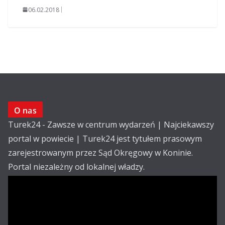
06.02.2018
O nas
Turek24 - Zawsze w centrum wydarzeń | Najciekawszy
portal w powiecie | Turek24 jest tytułem prasowym
zarejestrowanym przez Sąd Okręgowy w Koninie.
Portal niezależny od lokalnej władzy.
Kontakt:
email: redakcja@turek24.com.pl
tel. kom. 502 390 836