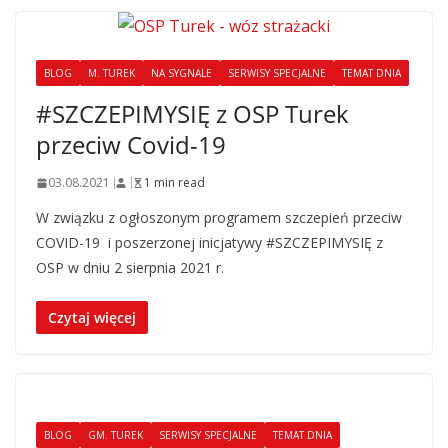
BLOG
M. TUREK
NA SYGNALE
SERWISY SPECJALNE
TEMAT DNIA
#SZCZEPIMYSIĘ z OSP Turek
przeciw Covid-19
03.08.2021
1 min read
W związku z ogłoszonym programem szczepień przeciw
COVID-19 i poszerzonej inicjatywy #SZCZEPIMYSIĘ z
OSP w dniu 2 sierpnia 2021 r.
Czytaj więcej
BLOG
GM. TUREK
SERWISY SPECJALNE
TEMAT DNIA