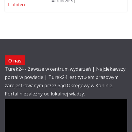
16.09.2019
O nas
Turek24 - Zawsze w centrum wydarzeń | Najciekawszy
portal w powiecie | Turek24 jest tytułem prasowym
zarejestrowanym przez Sąd Okręgowy w Koninie.
Portal niezależny od lokalnej władzy.
Kontakt:
email: redakcja@turek24.com.pl
tel. kom. 502 390 836