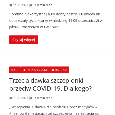
22.09.2021
0 min read
Pomimo niekorzystnej aury dobry nastrój i uśmiech nie
opuszczały tych, którzy w niedzielę 19.09 uczestniczyli w
pikniku rodzinnym w Ewinowie.
Czytaj więcej
BLOG
SERWISY SPECJALNE
TEMAT DNIA
Trzecia dawka szczepionki
przeciw COVID-19. Dla kogo?
21.09.2021
0 min read
„Szczepienia 3. dawką dla osób 50+ oraz medyków –
Pfizer po 6 miesiącach od szczepienia – rejestracja od