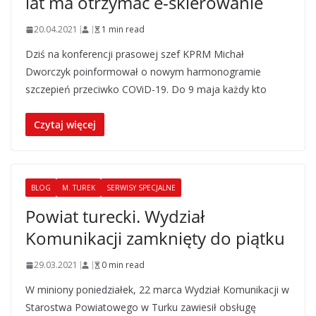
lat ma otrzymać e-skierowanie
20.04.2021
1 min read
Dziś na konferencji prasowej szef KPRM Michał
Dworczyk poinformował o nowym harmonogramie
szczepień przeciwko COViD-19. Do 9 maja każdy kto
Czytaj więcej
BLOG
M. TUREK
SERWISY SPECJALNE
Powiat turecki. Wydział
Komunikacji zamknięty do piątku
29.03.2021
0 min read
W miniony poniedziałek, 22 marca Wydział Komunikacji w
Starostwa Powiatowego w Turku zawiesił obsługę